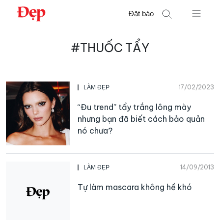
Chuyển
Đặt báo
đến
nội
Tìm
dung
#THUỐC TẨY
kiếm
cho:
17/02/2023
LÀM ĐẸP
“Đu trend” tẩy trắng lông mày
nhưng bạn đã biết cách bảo quản
nó chưa?
14/09/2013
LÀM ĐẸP
Tự làm mascara không hề khó