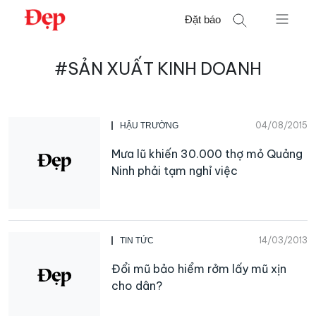
Chuyển
Đặt báo
đến
nội
Tìm
dung
#SẢN XUẤT KINH DOANH
kiếm
cho:
04/08/2015
HẬU TRƯỜNG
Mưa lũ khiến 30.000 thợ mỏ Quảng
Ninh phải tạm nghỉ việc
14/03/2013
TIN TỨC
Đổi mũ bảo hiểm rởm lấy mũ xịn
cho dân?