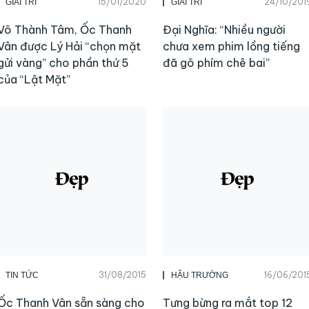
15/01/2020
24/10/201
GIẢI TRÍ
GIẢI TRÍ
Võ Thành Tâm, Ốc Thanh
Đại Nghĩa: “Nhiều người
Vân được Lý Hải “chọn mặt
chưa xem phim lồng tiếng
gửi vàng” cho phần thứ 5
đã gõ phím chê bai”
của “Lật Mặt”
31/08/2015
16/06/201
TIN TỨC
HẬU TRƯỜNG
Ốc Thanh Vân sẵn sàng cho
Tưng bừng ra mắt top 12