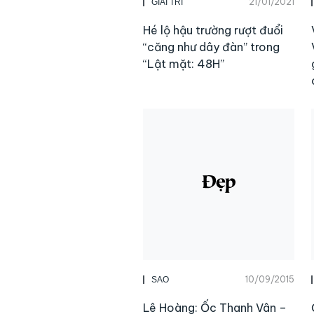
21/01/2021
GIẢI TRÍ
Hé lộ hậu trường rượt đuổi
“căng như dây đàn” trong
“Lật mặt: 48H”
10/09/2015
SAO
Lê Hoàng: Ốc Thanh Vân –