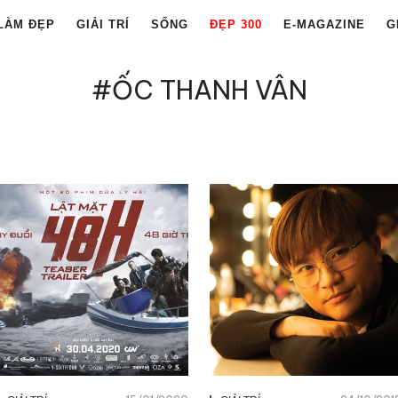
LÀM ĐẸP
GIẢI TRÍ
SỐNG
ĐẸP 300
E-MAGAZINE
G
#ỐC THANH VÂN