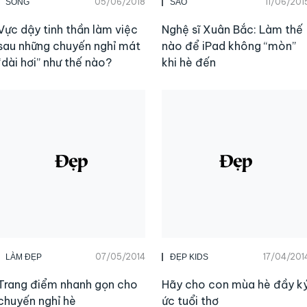
05/06/2018
11/06/201
SỐNG
SAO
Vực dậy tinh thần làm việc
Nghệ sĩ Xuân Bắc: Làm thế
sau những chuyến nghỉ mát
nào để iPad không “mòn”
“dài hơi” như thế nào?
khi hè đến
07/05/2014
17/04/201
LÀM ĐẸP
ĐẸP KIDS
Trang điểm nhanh gọn cho
Hãy cho con mùa hè đầy k
chuyến nghỉ hè
ức tuổi thơ