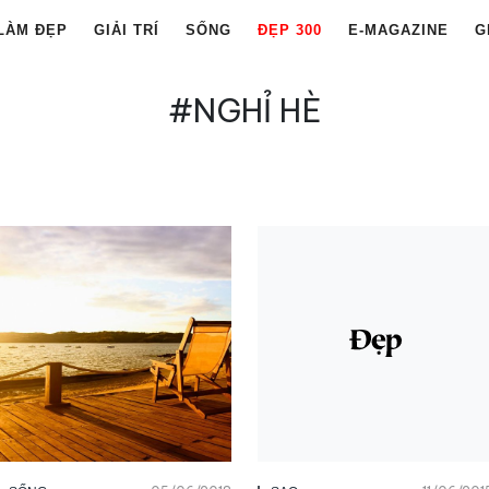
LÀM ĐẸP
GIẢI TRÍ
SỐNG
ĐẸP 300
E-MAGAZINE
G
#NGHỈ HÈ