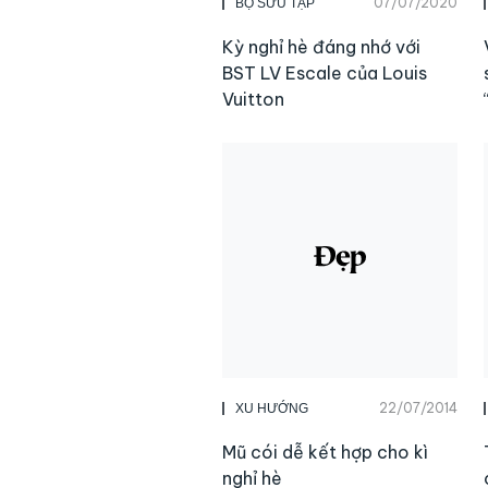
07/07/2020
BỘ SƯU TẬP
Kỳ nghỉ hè đáng nhớ với
BST LV Escale của Louis
Vuitton
22/07/2014
XU HƯỚNG
Mũ cói dễ kết hợp cho kì
nghỉ hè