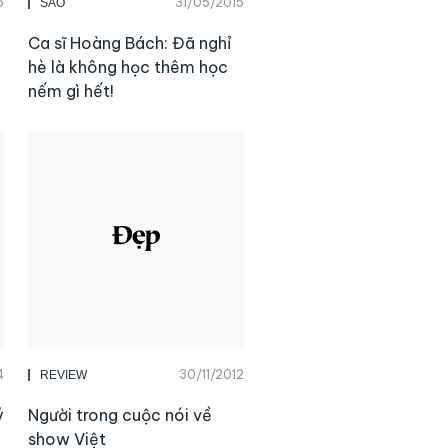
5
31/05/2015
SAO
Ca sĩ Hoàng Bách: Đã nghỉ
hè là không học thêm học
nếm gì hết!
4
30/11/2012
REVIEW
ý
Người trong cuộc nói về
show Việt