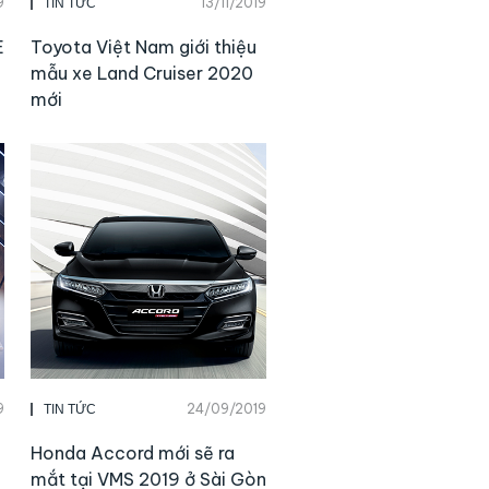
9
13/11/2019
TIN TỨC
E
Toyota Việt Nam giới thiệu
mẫu xe Land Cruiser 2020
mới
9
24/09/2019
TIN TỨC
Honda Accord mới sẽ ra
mắt tại VMS 2019 ở Sài Gòn