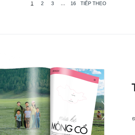
1
2
3
…
16
TIẾP THEO
Đ