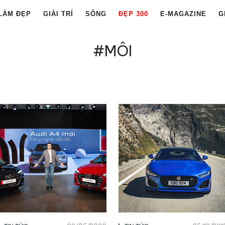
LÀM ĐẸP
GIẢI TRÍ
SỐNG
ĐẸP 300
E-MAGAZINE
G
#MÔI