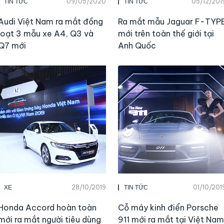
09/05/2020
05/12/201
TIN TỨC
TIN TỨC
Audi Việt Nam ra mắt đồng
Ra mắt mẫu Jaguar F-TYP
loạt 3 mẫu xe A4, Q3 và
mới trên toàn thế giới tại
Q7 mới
Anh Quốc
28/10/2019
01/10/201
XE
TIN TỨC
Honda Accord hoàn toàn
Cỗ máy kinh điển Porsche
mới ra mắt người tiêu dùng
911 mới ra mắt tại Việt Nam