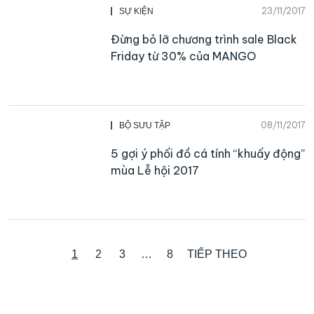
23/11/2017
SỰ KIỆN
Đừng bỏ lỡ chương trình sale Black
Friday từ 30% của MANGO
08/11/2017
BỘ SƯU TẬP
5 gợi ý phối đồ cá tính “khuấy động”
mùa Lễ hội 2017
1
2
3
…
8
TIẾP THEO