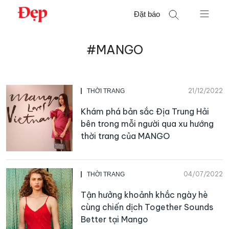
Chuyển
Đặt báo
đến
nội
Tìm
dung
#MANGO
kiếm
cho:
21/12/2022
THỜI TRANG
Khám phá bản sắc Địa Trung Hải
bên trong mỗi người qua xu hướng
thời trang của MANGO
04/07/2022
THỜI TRANG
Tận hưởng khoảnh khắc ngày hè
cùng chiến dịch Together Sounds
Better tại Mango