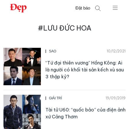
Chuyển
Đặt báo
đến
nội
Tìm
dung
#LƯU ĐỨC HOA
kiếm
cho:
10/12/2021
SAO
“Tứ đại thiên vương” Hồng Kông: Ai
là người có khối tài sản kếch xù sau
3 thập kỷ?
19/09/2019
GIẢI TRÍ
Tài tử U60: “quốc bảo” của điện ảnh
xứ Cảng Thơm