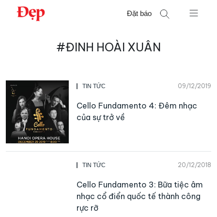
Chuyển
Đặt báo
đến
nội
Tìm
dung
#ĐINH HOÀI XUÂN
kiếm
cho:
09/12/2019
TIN TỨC
Cello Fundamento 4: Đêm nhạc
của sự trở về
20/12/2018
TIN TỨC
Cello Fundamento 3: Bữa tiệc âm
nhạc cổ điển quốc tế thành công
rực rỡ