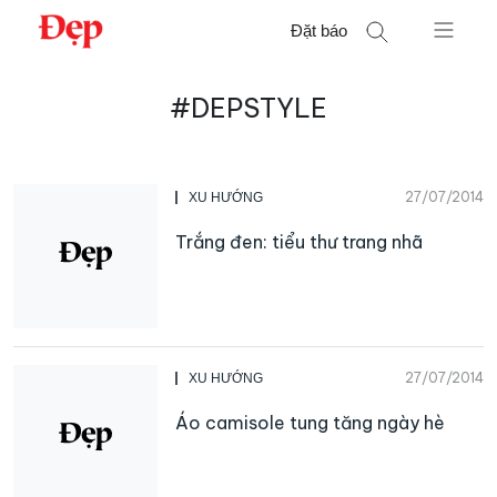
Chuyển
Đặt báo
đến
nội
Tìm
dung
#DEPSTYLE
kiếm
cho:
27/07/2014
XU HƯỚNG
Trắng đen: tiểu thư trang nhã
27/07/2014
XU HƯỚNG
Áo camisole tung tăng ngày hè