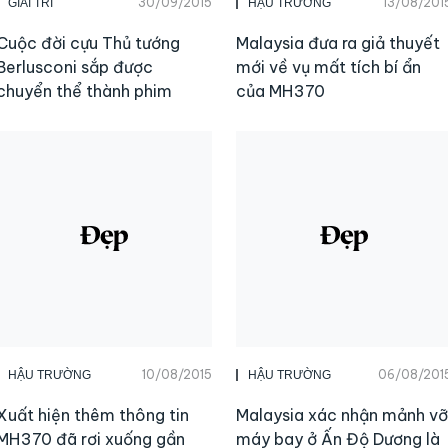
30/09/2015
13/08/201
GIẢI TRÍ
HẬU TRƯỜNG
Cuộc đời cựu Thủ tướng
Malaysia đưa ra giả thuyết
Berlusconi sắp được
mới về vụ mất tích bí ẩn
chuyển thể thành phim
của MH370
10/08/2015
06/08/201
HẬU TRƯỜNG
HẬU TRƯỜNG
Xuất hiện thêm thông tin
Malaysia xác nhận mảnh vỡ
MH370 đã rơi xuống gần
máy bay ở Ấn Độ Dương là