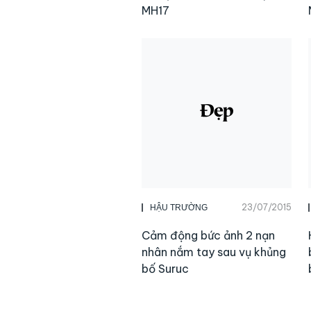
MH17
23/07/2015
HẬU TRƯỜNG
Cảm động bức ảnh 2 nạn
nhân nắm tay sau vụ khủng
bố Suruc