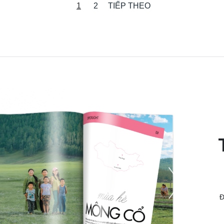
1
2
TIẾP THEO
Đ