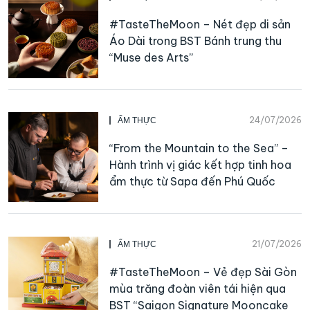
#TasteTheMoon – Nét đẹp di sản
Áo Dài trong BST Bánh trung thu
“Muse des Arts”
24/07/2026
ẨM THỰC
“From the Mountain to the Sea” –
Hành trình vị giác kết hợp tinh hoa
ẩm thực từ Sapa đến Phú Quốc
21/07/2026
ẨM THỰC
#TasteTheMoon – Vẻ đẹp Sài Gòn
mùa trăng đoàn viên tái hiện qua
BST “Saigon Signature Mooncake