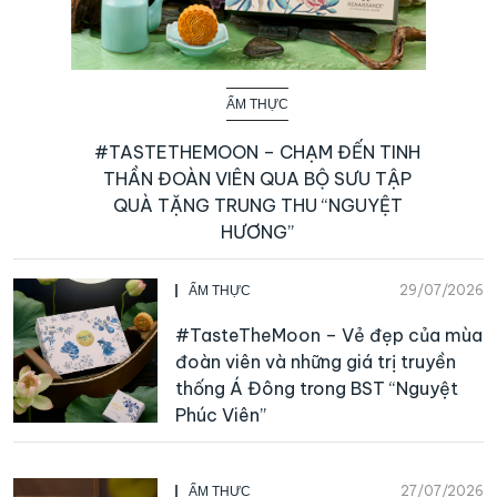
ẨM THỰC
#TASTETHEMOON – CHẠM ĐẾN TINH
THẦN ĐOÀN VIÊN QUA BỘ SƯU TẬP
QUÀ TẶNG TRUNG THU “NGUYỆT
HƯƠNG”
29/07/2026
ẨM THỰC
#TasteTheMoon – Vẻ đẹp của mùa
đoàn viên và những giá trị truyền
thống Á Đông trong BST “Nguyệt
Phúc Viên”
27/07/2026
ẨM THỰC