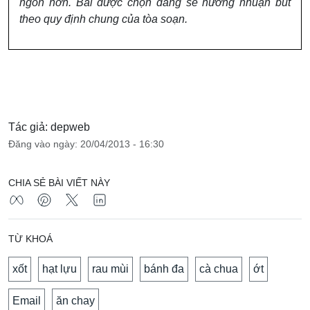
ngon hơn. Bài được chọn đăng sẽ hưởng nhuận bút
theo quy định chung của tòa soạn.
Tác giả: depweb
Đăng vào ngày: 20/04/2013 - 16:30
CHIA SẺ BÀI VIẾT NÀY
TỪ KHOÁ
xốt
hạt lựu
rau mùi
bánh đa
cà chua
ớt
Email
ăn chay