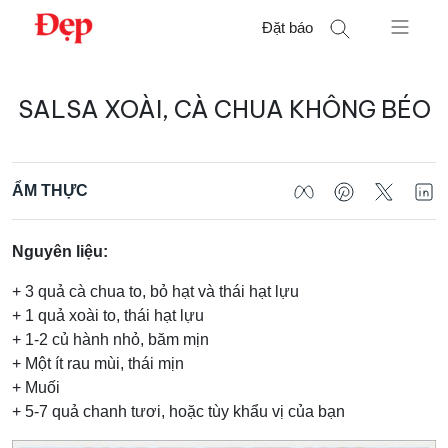
Chuyển
Đặt báo
đến
nội
Tìm
dung
SALSA XOÀI, CÀ CHUA KHÔNG BÉO
kiếm
cho:
ẨM THỰC
Nguyên liệu:
+ 3 quả cà chua to, bỏ hạt và thái hạt lựu
+ 1 quả xoài to, thái hạt lựu
+ 1-2 củ hành nhỏ, băm mịn
+ Một ít rau mùi, thái mịn
+ Muối
+ 5-7 quả chanh tươi, hoặc tùy khẩu vị của bạn