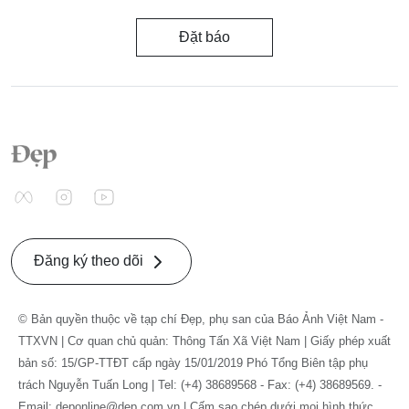
Đặt báo
Đăng ký theo dõi
© Bản quyền thuộc về tạp chí Đẹp, phụ san của Báo Ảnh Việt Nam -
TTXVN | Cơ quan chủ quản: Thông Tấn Xã Việt Nam | Giấy phép xuất
bản số: 15/GP-TTĐT cấp ngày 15/01/2019 Phó Tổng Biên tập phụ
trách Nguyễn Tuấn Long | Tel: (+4) 38689568 - Fax: (+4) 38689569. -
Email: deponline@dep.com.vn | Cấm sao chép dưới mọi hình thức