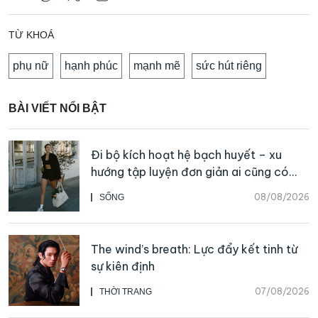
TỪ KHOÁ
phụ nữ
hạnh phúc
mạnh mẽ
sức hút riêng
BÀI VIẾT NỔI BẬT
Đi bộ kích hoạt hệ bạch huyết – xu
hướng tập luyện đơn giản ai cũng có
thể bắt đầu
08/08/2026
SỐNG
The wind’s breath: Lực đẩy kết tinh từ
sự kiên định
07/08/2026
THỜI TRANG