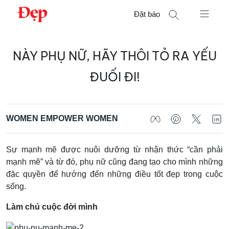
Chuyển
Đặt báo
đến
nội
Tìm
dung
NÀY PHỤ NỮ, HÃY THÔI TỎ RA YẾU
kiếm
cho:
ĐUỐI ĐI!
WOMEN EMPOWER WOMEN
Sự mạnh mẽ được nuôi dưỡng từ nhận thức “cần phải
mạnh mẽ” và từ đó, phụ nữ cũng đang tạo cho mình những
đặc quyền để hướng đến những điều tốt đẹp trong cuộc
sống.
Làm chủ cuộc đời mình