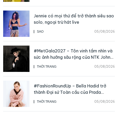
Jennie có mọi thứ để trở thành siêu sao
solo, ngoại trừ hát live
05/08/2026
SAO
#MetGala2027 – Tôn vinh tầm nhìn và
sức ảnh hưởng sâu rộng của NTK John
Galliano
05/08/2026
THỜI TRANG
#FashionRoundUp – Bella Hadid trở
thành Đại sứ Toàn cầu của Prada
Beauty, CHANEL mua lại Charvet
05/08/2026
THỜI TRANG