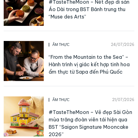
#TasteTheMoon – Nét đẹp di sản
Áo Dài trong BST Bánh trung thu
“Muse des Arts”
24/07/2026
ẨM THỰC
“From the Mountain to the Sea” –
Hành trình vị giác kết hợp tinh hoa
ẩm thực từ Sapa đến Phú Quốc
21/07/2026
ẨM THỰC
#TasteTheMoon – Vẻ đẹp Sài Gòn
mùa trăng đoàn viên tái hiện qua
BST “Saigon Signature Mooncake
2026”