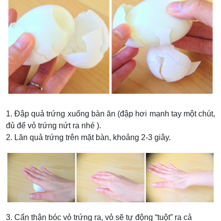
1. Đập quả trứng xuống bàn ăn (đập hơi mạnh tay một chút,
đủ để vỏ trứng nứt ra nhé ).
2. Lăn quả trứng trên mặt bàn, khoảng 2-3 giây.
3. Cẩn thận bóc vỏ trứng ra, vỏ sẽ tự động “tuột” ra cả