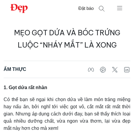
Chuyển
Đặt báo
đến
nội
Tìm
dung
MẸO GỌT DỨA VÀ BÓC TRỨNG
kiếm
cho:
LUỘC “NHÁY MẮT” LÀ XONG
ẨM THỰC
1. Gọt dứa rất nhàn
Có thể bạn sẽ ngại khi chọn dứa về làm món tráng miệng
hay nấu ăn, bởi nghĩ tới việc gọt vỏ, cắt mắt rất mất thời
gian. Nhưng áp dụng cách dưới đay, bạn sẽ thấy thích loại
quả nhiều dưỡng chất, vừa ngon vừa thơm, lại vừa đẹp
mắt này hơn cho mà xem!