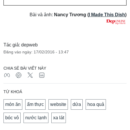
Bài và ảnh:
Nancy Trương
(
I Made This Dish
)
Tác giả: depweb
Đăng vào ngày: 17/02/2016 - 13:47
CHIA SẺ BÀI VIẾT NÀY
TỪ KHOÁ
món ăn
ẩm thực
website
dứa
hoa quả
bóc vỏ
nước lạnh
xa lát