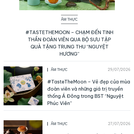
ẨM THỰC
#TASTETHEMOON – CHẠM ĐẾN TINH
THẦN ĐOÀN VIÊN QUA BỘ SƯU TẬP
QUÀ TẶNG TRUNG THU “NGUYỆT
HƯƠNG”
29/07/2026
ẨM THỰC
#TasteTheMoon – Vẻ đẹp của mùa
đoàn viên và những giá trị truyền
thống Á Đông trong BST “Nguyệt
Phúc Viên”
27/07/2026
ẨM THỰC