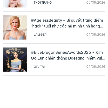
05/08/2026
THỜI TRANG
#AgelessBeauty – Bí quyết trang điểm
“hack” tuổi như các nữ minh tinh hàng
đầu
04/08/2026
LÀM ĐẸP
#BlueDragonSeriesAwards2026 – Kim
Go Eun chiến thắng Daesang, niềm vui
nhân đôi của Park Bo Kyung sau 23
04/08/2026
GIẢI TRÍ
năm