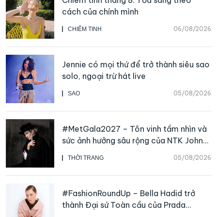
cách của chính mình
06/08/2026
CHIÊM TINH
Jennie có mọi thứ để trở thành siêu sao
solo, ngoại trừ hát live
05/08/2026
SAO
#MetGala2027 – Tôn vinh tầm nhìn và
sức ảnh hưởng sâu rộng của NTK John
Galliano
05/08/2026
THỜI TRANG
#FashionRoundUp – Bella Hadid trở
thành Đại sứ Toàn cầu của Prada
Beauty, CHANEL mua lại Charvet