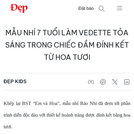
Chuyển
Đặt báo
đến
nội
Tìm
dung
MẪU NHÍ 7 TUỔI LÀM VEDETTE TỎA
kiếm
cho:
SÁNG TRONG CHIẾC ĐẦM ĐÍNH KẾT
TỪ HOA TƯƠI
ĐẸP KIDS
Khép lại BST “Em và Hoa”, mẫu nhí Bảo Nhi đã đem tới phần
trình diễn độc đáo với thiết kế hoành tráng được đính kết bằng hoa
tươi.