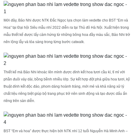
Mới đây, Bảo Nhi được NTK Đắc Ngọc lựa chọn làm vedette cho BST “Em và
Hoa” tại Đại hội Siêu mẫu nhí 2022 diễn ra tại Thủ đô Hà Nội. Xuất hiện trong
mẫu thiết kế được lấy cảm hứng từ những bông hoa đầy màu sắc, Bảo Nhi trở
nên lộng lẫy và tỏa sáng trong từng bước catwalk.
Thiết kế mà Bảo Nhi khoác lên mình được đính kết hoa tươi cầu kì, tỉ mỉ với
phần đuôi váy dài, bồng bềnh nhiều lớp. Sự kết hợp đột phá giữa hoa tươi, kỹ
thuật đính kết độc đáo, phom dáng hoành tráng, mới mẻ và khả năng xử lý
chất liệu riêng biệt giúp bộ trang phục trở nên sinh động và tạo được dấu ấn
riêng trên sàn diễn.
BST “Em và hoa” được thực hiện bởi NTK nhí 12 tuổi Nguyễn Hà Minh Anh –