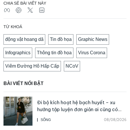
CHIA SẺ BÀI VIẾT NÀY
TỪ KHOÁ
động vật hoang dã
Tin đồ họa
Graphic News
Infographics
Thông tin đồ họa
Virus Corona
Viêm Đường Hô Hấp Cấp
NCoV
BÀI VIẾT NỔI BẬT
Đi bộ kích hoạt hệ bạch huyết – xu
hướng tập luyện đơn giản ai cũng có
thể bắt đầu
08/08/2026
SỐNG