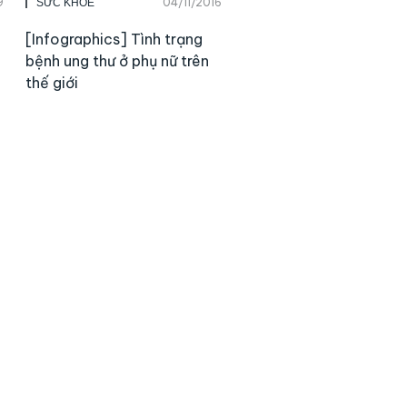
9
04/11/2016
SỨC KHỎE
[Infographics] Tình trạng
bệnh ung thư ở phụ nữ trên
thế giới