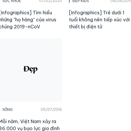
07/02/2020
04/05/201
SỨC KHỎE
ĐẸP KIDS
[Infographics] Tìm hiểu
[Infographics] Trẻ dưới 1
những ”họ hàng” của virus
tuổi không nên tiếp xúc với
chủng 2019-nCoV
thiết bị điện tử
05/07/2016
SỐNG
Mỗi năm, Việt Nam xảy ra
36.000 vụ bạo lực gia đình