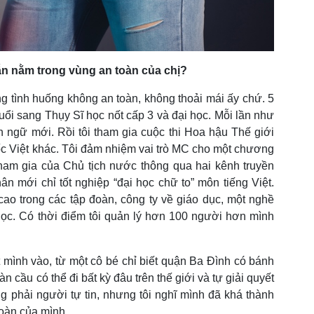
ẫn nằm trong vùng an toàn của chị?
ng tình huống không an toàn, không thoải mái ấy chứ. 5
tuổi sang Thụy Sĩ học nốt cấp 3 và đại học. Mỗi lần như
 ngữ mới. Rồi tôi tham gia cuộc thi Hoa hậu Thế giới
ốc Việt khác. Tôi đảm nhiệm vai trò MC cho một chương
 tham gia của Chủ tịch nước thông qua hai kênh truyền
hân mới chỉ tốt nghiệp “đại học chữ to” môn tiếng Việt.
cao trong các tập đoàn, công ty về giáo dục, một nghề
học. Có thời điểm tôi quản lý hơn 100 người hơn mình
 mình vào, từ một cô bé chỉ biết quận Ba Đình có bánh
àn cầu có thể đi bất kỳ đâu trên thế giới và tự giải quyết
g phải người tự tin, nhưng tôi nghĩ mình đã khá thành
toàn của mình.