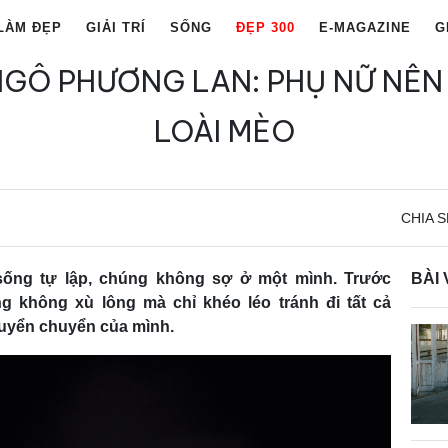
LÀM ĐẸP
GIẢI TRÍ
SỐNG
ĐẸP 300
E-MAGAZINE
G
NGÔ PHƯƠNG LAN: PHỤ NỮ NÊN
LOÀI MÈO
CHIA S
sống tự lập, chúng không sợ ở một mình. Trước
BÀI 
 không xù lông mà chỉ khéo léo tránh đi tất cả
uyển chuyển của mình.