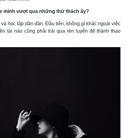
 tự mình vượt qua những thử thách ấy?
và học tập dần dần. Đầu tiên, không gì khác ngoài việc
hiên tài nào cũng phải trải qua rèn luyện để thành thạo