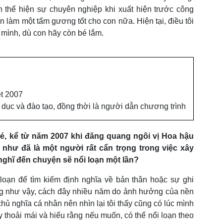
n thể hiện sự chuyên nghiệp khi xuất hiện trước công
n làm một tấm gương tốt cho con nữa. Hiện tại, điều tôi
ề mình, dù con hãy còn bé lắm.
ệt 2007
o dục và đào tạo, đồng thời là người dẫn chương trình
é, kể từ năm 2007 khi đăng quang ngôi vị Hoa hậu
 như đã là một người rất cẩn trọng trong việc xây
nghĩ đến chuyện sẽ nổi loạn một lần?
 loạn để tìm kiếm định nghĩa về bản thân hoặc sự ghi
ng như vậy, cách đây nhiều năm do ảnh hưởng của nền
ủ nghĩa cá nhân nên nhìn lại tôi thấy cũng có lúc mình
hấy thoải mái và hiểu rằng nếu muốn, có thể nổi loạn theo