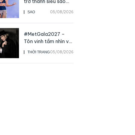
trở thành siêu sao
solo, ngoại trừ hát
05/08/2026
SAO
live
#MetGala2027 –
Tôn vinh tầm nhìn và
sức ảnh hưởng sâu
05/08/2026
THỜI TRANG
rộng của NTK John
Galliano