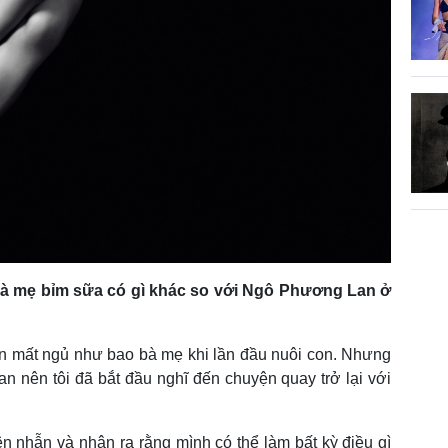
à mẹ bỉm sữa có gì khác so với Ngô Phương Lan ở
ên mất ngủ như bao bà mẹ khi lần đầu nuôi con. Nhưng
n nên tôi đã bắt đầu nghĩ đến chuyện quay trở lại với
iên nhẫn và nhận ra rằng mình có thể làm bất kỳ điều gì