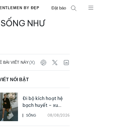
Đặt báo
ENTLEMEN BY ĐẸP
 SỐNG NHƯ
Ẻ BÀI VIẾT NÀY
VIẾT NỔI BẬT
Đi bộ kích hoạt hệ
bạch huyết – xu
hướng tập luyện đơn
08/08/2026
SỐNG
giản ai cũng có thể
bắt đầu