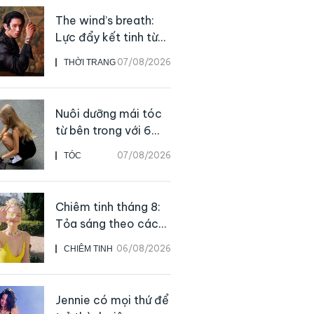
The wind’s breath:
Lực đẩy kết tinh từ
sự kiên định
07/08/2026
THỜI TRANG
Nuôi dưỡng mái tóc
từ bên trong với 6
thực phẩm giàu
07/08/2026
TÓC
dưỡng chất
Chiêm tinh tháng 8:
Tỏa sáng theo cách
của chính mình
06/08/2026
CHIÊM TINH
Jennie có mọi thứ để