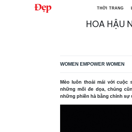
Chuyển
THỜI TRANG
đến
nội
HOA HẬU 
Tìm
dung
kiếm
cho:
WOMEN EMPOWER WOMEN
Mèo luôn thoải mái với cuộc 
những mối đe dọa, chúng cũng
những phiền hà bằng chính sự 