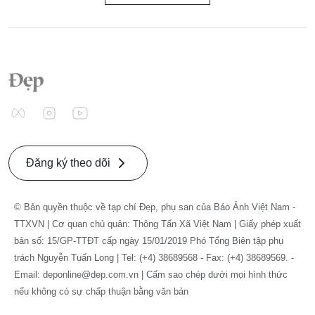
Đăng ký theo dõi
© Bản quyền thuộc về tạp chí Đẹp, phụ san của Báo Ảnh Việt Nam -
TTXVN | Cơ quan chủ quản: Thông Tấn Xã Việt Nam | Giấy phép xuất
bản số: 15/GP-TTĐT cấp ngày 15/01/2019 Phó Tổng Biên tập phụ
trách Nguyễn Tuấn Long | Tel: (+4) 38689568 - Fax: (+4) 38689569. -
Email: deponline@dep.com.vn | Cấm sao chép dưới mọi hình thức
nếu không có sự chấp thuận bằng văn bản