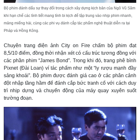
Bộ phim đánh dấu sự thay đổi trong cách xây dựng kịch bản của Ngô Vũ Sâm
khi hạn chế các tình tiết mang tính bi kịch để tập trung vào nhịp phim nhanh,
mảng miếng hài, cùng các phi vụ đánh cắp tác phẩm nghệ thuật diễn ra tại
Pháp và Hồng Kông.
Chuyên trang điện ảnh City on Fire chấm bộ phim đạt
8,5/10 điểm, đồng thời nhận xét có cấu trúc tương đồng với
các phần phim “James Bond”. Trong khi đó, trang phê bình
Pixnet (Đài Loan) ví tác phẩm như một “ly rượu mạnh đầy
sảng khoái”. Bộ phim được đánh giá cao ở các phân cảnh
đột nhập tầng hầm để đánh cắp bức tranh cổ với cách duy
trì nhịp dựng và chuyển động của máy quay xuyên suốt
trường đoạn.