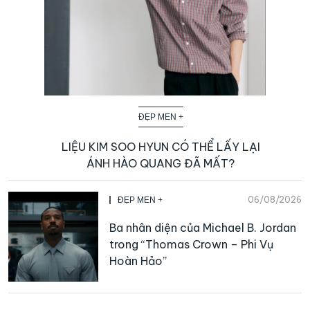
ĐẸP MEN +
LIỆU KIM SOO HYUN CÓ THỂ LẤY LẠI
ÁNH HÀO QUANG ĐÃ MẤT?
06/08/2026
ĐẸP MEN +
Ba nhân diện của Michael B. Jordan
trong “Thomas Crown – Phi Vụ
Hoàn Hảo”