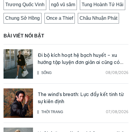
Trương Quốc Vinh
ngô vũ sâm
Tung Hoành Tứ Hải
Chung Sở Hồng
Once a Thief
Châu Nhuận Phát
BÀI VIẾT NỔI BẬT
Đi bộ kích hoạt hệ bạch huyết – xu
hướng tập luyện đơn giản ai cũng có
thể bắt đầu
08/08/2026
SỐNG
The wind’s breath: Lực đẩy kết tinh từ
sự kiên định
07/08/2026
THỜI TRANG