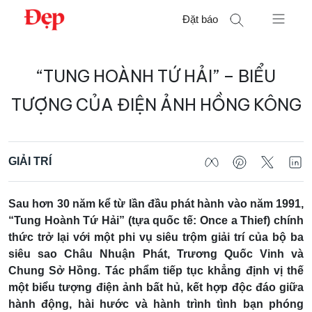
Chuyển
Đặt báo
đến
nội
Tìm
dung
“TUNG HOÀNH TỨ HẢI” – BIỂU
kiếm
cho:
TƯỢNG CỦA ĐIỆN ẢNH HỒNG KÔNG
GIẢI TRÍ
Sau hơn 30 năm kể từ lần đầu phát hành vào năm 1991,
“Tung Hoành Tứ Hải” (tựa quốc tế: Once a Thief) chính
thức trở lại với một phi vụ siêu trộm giải trí của bộ ba
siêu sao Châu Nhuận Phát, Trương Quốc Vinh và
Chung Sở Hồng. Tác phẩm tiếp tục khẳng định vị thế
một biểu tượng điện ảnh bất hủ, kết hợp độc đáo giữa
hành động, hài hước và hành trình tình bạn phóng