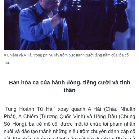
A Chiêm và A Hải trong phi vụ lấy trộm bức tranh dưới tầng hầm của tòa cổ
lâu.
Bản hòa ca của hành động, tiếng cười và tình
thân
“Tung Hoành Tứ Hải” xoay quanh A Hải (Châu Nhuận
Phát), A Chiêm (Trương Quốc Vinh) và Hồng Đậu (Chung
Sở Hồng), ba trẻ mồ côi được một tổ chức tội phạm nhận
nuôi và đào tạo thành những siêu trộm chuyên đánh cắp cổ
vật. Khi nhận nhiệm vụ đánh cắp một bức tranh tại Pháp, cả