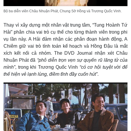
Bộ ba diễn viên Châu Nhuận Phát, Chung Sở Hồng và Trương Quốc Vinh.
Thay vì xây dựng một nhân vật trung tâm, “Tung Hoành Tứ
Hải” phân chia vai trò cụ thể cho từng thành viên trong phi
vụ lần này. A Hải đảm nhận các phân đoạn hành động, A
Chiêm giữ vai trò tính toán kế hoạch và Hồng Đậu là mắt
xích kết nối cả nhóm. The DVD Journal nhận xét Châu
Nhuận Phát đã
“phô diễn trọn vẹn sự quyến rũ lãng tử của
mình”
, trong khi Trương Quốc Vinh
“có cơ hội tuyệt vời để
thể hiện vẻ lạnh lùng, điềm tĩnh đầy cuốn hút”
.