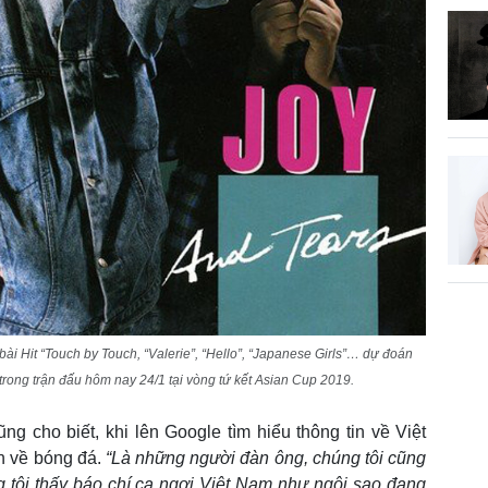
ài Hit “Touch by Touch, “Valerie”, “Hello”, “Japanese Girls”… dự đoán
trong trận đấu hôm nay 24/1 tại vòng tứ kết Asian Cup 2019.
 cho biết, khi lên Google tìm hiểu thông tin về Việt
in về bóng đá.
“Là những người đàn ông, chúng tôi cũng
g tôi thấy báo chí ca ngợi Việt Nam như ngôi sao đang