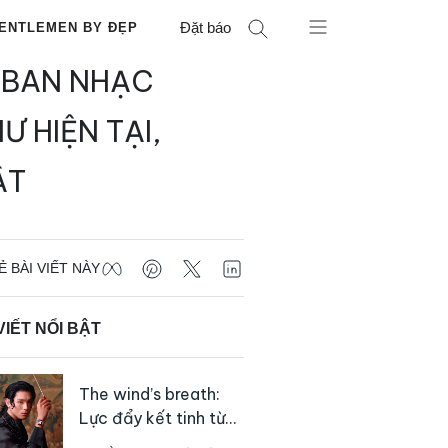
Đặt báo
ENTLEMEN BY ĐẸP
 BAN NHẠC
 HIỆN TẠI,
ẬT
Ẻ BÀI VIẾT NÀY
VIẾT NỔI BẬT
The wind’s breath:
Lực đẩy kết tinh từ
sự kiên định