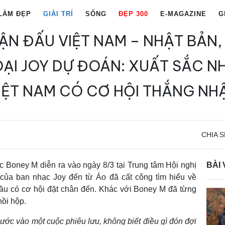
LÀM ĐẸP
GIẢI TRÍ
SỐNG
ĐẸP 300
E-MAGAZINE
G
ẬN ĐẤU VIỆT NAM – NHẬT BẢN,
ẠI JOY DỰ ĐOÁN: XUẤT SẮC NHƯ
IỆT NAM CÓ CƠ HỘI THẮNG NH
CHIA S
 Boney M diễn ra vào ngày 8/3 tại Trung tâm Hội nghị
BÀI 
 của ban nhạc Joy đến từ Áo đã cất công tìm hiểu về
ầu có cơ hội đặt chân đến. Khác với Boney M đã từng
hồi hộp.
ước vào một cuộc phiêu lưu, không biết điều gì đón đợi