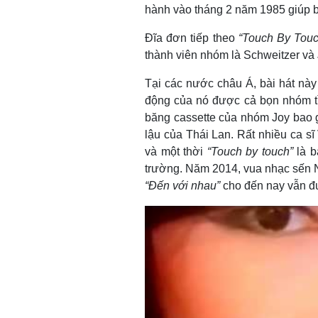
hành vào tháng 2 năm 1985 giúp b
Đĩa đơn tiếp theo
“Touch By Touc
thành viên nhóm là Schweitzer và J
Tại các nước châu Á, bài hát này 
động của nó được cả bọn nhóm tì
băng cassette của nhóm Joy bao 
lậu của Thái Lan. Rất nhiều ca s
và một thời
“Touch by touch”
là b
trường. Năm 2014, vua nhạc sến N
“Đến với nhau”
cho đến nay vẫn đư