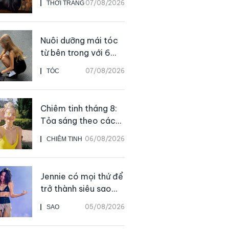
07/08/2026
THỜI TRANG
Nuôi dưỡng mái tóc
từ bên trong với 6
thực phẩm giàu
07/08/2026
TÓC
dưỡng chất
Chiêm tinh tháng 8:
Tỏa sáng theo cách
của chính mình
06/08/2026
CHIÊM TINH
Jennie có mọi thứ để
trở thành siêu sao
solo, ngoại trừ hát
05/08/2026
SAO
live