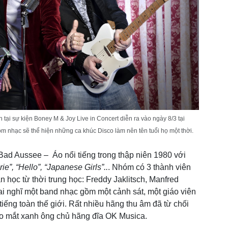
 tại sự kiện Boney M & Joy Live in Concert diễn ra vào ngày 8/3 tại
m nhạc sẽ thể hiện những ca khúc Disco làm nên tên tuổi họ một thời.
 Bad Aussee – Áo nổi tiếng trong thập niên 1980 với
e”, “Hello”, “Japanese Girls”..
. Nhóm có 3 thành viên
 học từ thời trung học: Freddy Jaklitsch, Manfred
i nghĩ một band nhạc gồm một cảnh sát, một giáo viên
 tiếng toàn thế giới. Rất nhiều hãng thu âm đã từ chối
vào mắt xanh ông chủ hãng đĩa OK Musica.