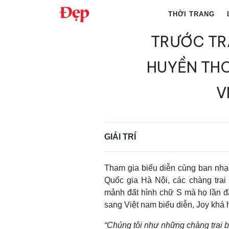
Chuyển
THỜI TRANG
đến
nội
TRƯỚC TR
Tìm
dung
kiếm
HUYỀN THO
cho:
V
GIẢI TRÍ
Tham gia biểu diễn cùng ban nhạc
Quốc gia Hà Nội, các chàng trai
mảnh đất hình chữ S mà họ lần đ
sang Việt nam biểu diễn, Joy khá 
“Chúng tôi như những chàng trai b