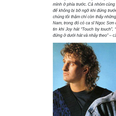
mình ở phía trước. Cả nhóm cùng n
để không bị bỡ ngỡ khi đứng trướ
chúng tôi thậm chí còn thấy những
Nam, trong đó có ca sĩ Ngọc Sơn đã
tin khi Joy hát “Touch by touch”,
đứng ở dưới hát và nhảy theo”
– cá