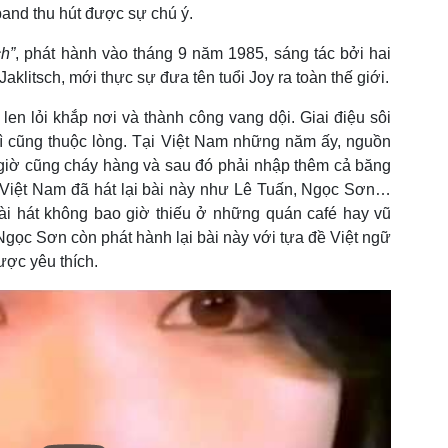
and thu hút được sự chú ý.
h”
, phát hành vào tháng 9 năm 1985, sáng tác bởi hai
aklitsch, mới thực sự đưa tên tuổi Joy ra toàn thế giới.
len lỏi khắp nơi và thành công vang dội. Giai điệu sôi
 cũng thuộc lòng. Tại Việt Nam những năm ấy, nguồn
giờ cũng cháy hàng và sau đó phải nhập thêm cả băng
ĩ Việt Nam đã hát lại bài này như Lê Tuấn, Ngọc Sơn…
ài hát không bao giờ thiếu ở những quán café hay vũ
gọc Sơn còn phát hành lại bài này với tựa đề Việt ngữ
ợc yêu thích.