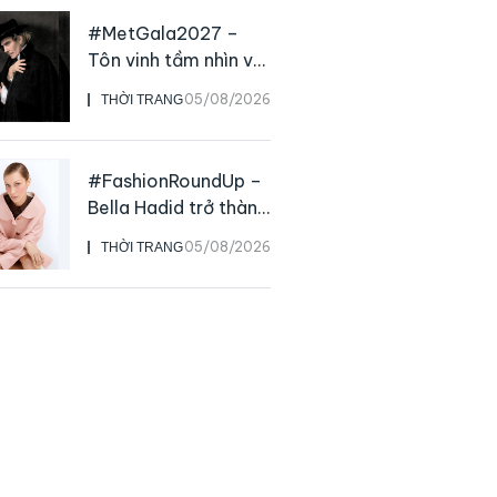
#MetGala2027 –
Tôn vinh tầm nhìn và
sức ảnh hưởng sâu
05/08/2026
THỜI TRANG
rộng của NTK John
Galliano
#FashionRoundUp –
Bella Hadid trở thành
Đại sứ Toàn cầu của
05/08/2026
THỜI TRANG
Prada Beauty,
CHANEL mua lại
Charvet