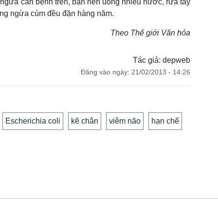
ngừa căn bệnh trên, bạn nên uống nhiều nước, rửa tay
hủng ngừa cúm đều đặn hàng năm.
Theo Thế giới Văn hóa
Tác giả: depweb
Đăng vào ngày: 21/02/2013 - 14:26
Escherichia coli
kẽ chân
viêm não
hạn chế