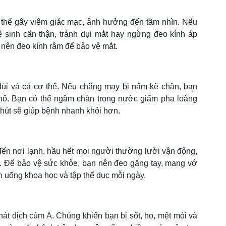
ó thể gây viêm giác mạc, ảnh hưởng đến tầm nhìn. Nếu
 sinh cẩn thận, tránh dụi mắt hay ngừng đeo kính áp
 nên đeo kính râm để bảo vệ mắt.
đùi và cả cơ thể. Nếu chẳng may bị nấm kẽ chân, bạn
hô. Bạn có thể ngâm chân trong nước giấm pha loãng
 phút sẽ giúp bệnh nhanh khỏi hơn.
ến nơi lạnh, hầu hết mọi người thường lười vận động,
 Để bảo vệ sức khỏe, bạn nên đeo găng tay, mang vớ
n uống khoa học và tập thể dục mỗi ngày.
t dịch cúm A. Chúng khiến bạn bị sốt, ho, mệt mỏi và