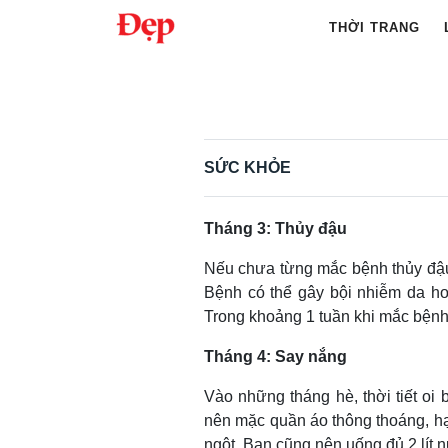
Chuyển
THỜI TRANG
đến
nội
Tìm
dung
kiếm
cho:
SỨC KHỎE
Tháng 3: Thủy đậu
Nếu chưa từng mắc bệnh thủy đậu,
Bệnh có thể gây bội nhiễm da h
Trong khoảng 1 tuần khi mắc bệnh,
Tháng 4: Say nắng
Vào những tháng hè, thời tiết o
nên mặc quần áo thông thoáng, hạn
ngột. Bạn cũng nên uống đủ 2 lít 