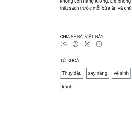
không còn năng lượng. Để phòng 
thật sạch trước mỗi bữa ăn và c
CHIA SẺ BÀI VIẾT NÀY
TỪ KHOÁ
Thủy đậu
say nắng
vệ sinh
tránh