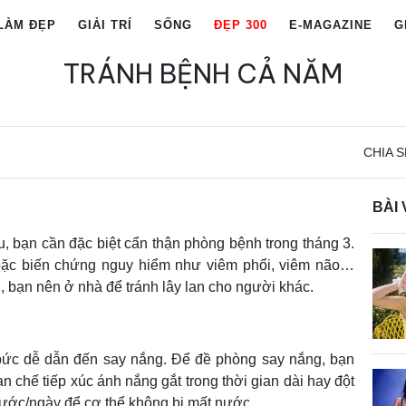
LÀM ĐẸP
GIẢI TRÍ
SỐNG
ĐẸP 300
E-MAGAZINE
G
TRÁNH BỆNH CẢ NĂM
CHIA S
BÀI 
 bạn cần đặc biệt cẩn thận phòng bệnh trong tháng 3.
oặc biến chứng nguy hiểm như viêm phổi, viêm não…
 bạn nên ở nhà để tránh lây lan cho người khác.
i bức dễ dẫn đến say nắng. Để đề phòng say nắng, bạn
 chế tiếp xúc ánh nắng gắt trong thời gian dài hay đột
nước/ngày để cơ thể không bị mất nước.