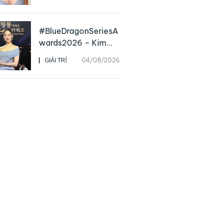
nữ minh tinh hàng
đầu
#BlueDragonSeriesA
wards2026 – Kim
Go Eun chiến thắng
04/08/2026
GIẢI TRÍ
Daesang, niềm vui
nhân đôi của Park Bo
Kyung sau 23 năm