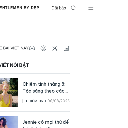
Đặt báo
ENTLEMEN BY ĐẸP
Ẻ BÀI VIẾT NÀY
VIẾT NỔI BẬT
Chiêm tinh tháng 8:
Tỏa sáng theo cách
của chính mình
06/08/2026
CHIÊM TINH
Jennie có mọi thứ để