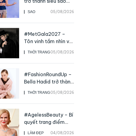
trở thành siêu sao
solo, ngoại trừ hát
05/08/2026
SAO
live
#MetGala2027 –
Tôn vinh tầm nhìn và
sức ảnh hưởng sâu
05/08/2026
THỜI TRANG
rộng của NTK John
Galliano
#FashionRoundUp –
Bella Hadid trở thành
Đại sứ Toàn cầu của
05/08/2026
THỜI TRANG
Prada Beauty,
CHANEL mua lại
Charvet
#AgelessBeauty – Bí
quyết trang điểm
“hack” tuổi như các
04/08/2026
LÀM ĐẸP