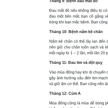
Tháng 9: Bệnh đau mắt đỏ
Đau mắt đỏ nếu không điều trị c
đau một bên mắt, bạn cố gắng vệ
tròng khi bạn mắc bệnh. Bạn cũng
Tháng 10: Bệnh nấm kẽ chân
Nấm kẽ chân có thể lây lan đến 
nên giữ cho chân luôn sạch và k
mỗi ngày từ 1 – 2 lần, mỗi lần 20
Tháng 11: Đau tim và đột quỵ
Vào mùa đông hay khi di chuyển đ
gây ảnh hưởng xấu đến tim mạch.
và giữ ấm cơ thể. Bạn cũng nên ă
Tháng 12: Cúm A
Mùa đông cũng là mùa dễ bùng phá