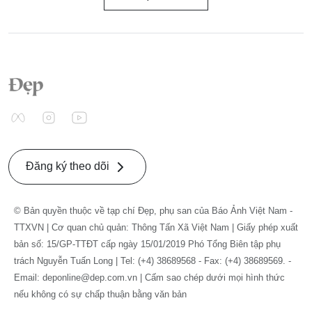
Đăng ký theo dõi
© Bản quyền thuộc về tạp chí Đẹp, phụ san của Báo Ảnh Việt Nam -
TTXVN | Cơ quan chủ quản: Thông Tấn Xã Việt Nam | Giấy phép xuất
bản số: 15/GP-TTĐT cấp ngày 15/01/2019 Phó Tổng Biên tập phụ
trách Nguyễn Tuấn Long | Tel: (+4) 38689568 - Fax: (+4) 38689569. -
Email: deponline@dep.com.vn | Cấm sao chép dưới mọi hình thức
nếu không có sự chấp thuận bằng văn bản