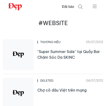
Chuyển
Đặt báo
đến
nội
Tìm
dung
#WEBSITE
kiếm
cho:
05/07/2012
THƯƠNG HIỆU
“Super Summer Sale” tại Quầy Bar
Chăm Sóc Da SKINC
04/07/2012
DELETED
Chợ cô dâu Việt trên mạng