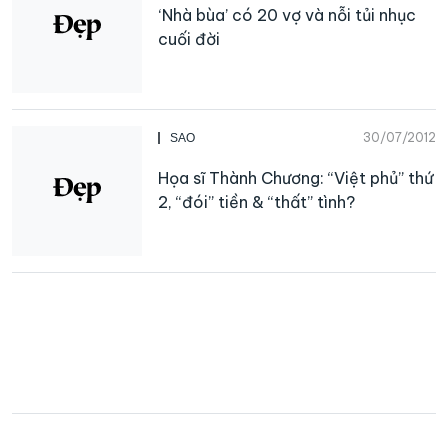
‘Nhà bùa’ có 20 vợ và nỗi tủi nhục
cuối đời
30/07/2012
SAO
Họa sĩ Thành Chương: “Việt phủ” thứ
2, “đói” tiền & “thất” tình?