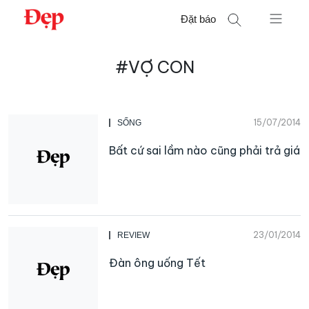
Chuyển
Đặt báo
đến
nội
Tìm
dung
#VỢ CON
kiếm
cho:
15/07/2014
SỐNG
Bất cứ sai lầm nào cũng phải trả giá
23/01/2014
REVIEW
Đàn ông uống Tết