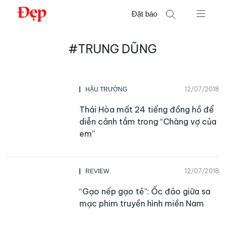
Chuyển
Đặt báo
đến
nội
Tìm
dung
#TRUNG DŨNG
kiếm
cho:
12/07/2018
HẬU TRƯỜNG
Thái Hòa mất 24 tiếng đồng hồ để
diễn cảnh tắm trong “Chàng vợ của
em”
12/07/2018
REVIEW
“Gạo nếp gạo tẻ”: Ốc đảo giữa sa
mạc phim truyền hình miền Nam