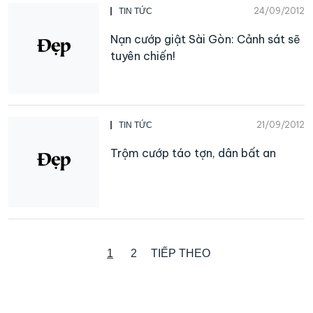
24/09/2012
TIN TỨC
Nạn cướp giật Sài Gòn: Cảnh sát sẽ
tuyên chiến!
21/09/2012
TIN TỨC
Trộm cướp táo tợn, dân bất an
1
2
TIẾP THEO