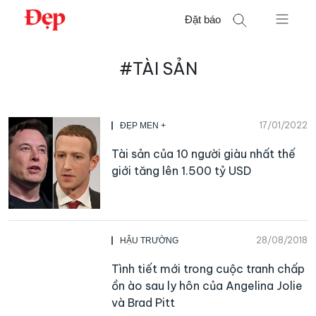
Chuyển
Đặt báo
đến
nội
Tìm
dung
#TÀI SẢN
kiếm
cho:
17/01/2022
ĐẸP MEN +
Tài sản của 10 người giàu nhất thế
giới tăng lên 1.500 tỷ USD
28/08/2018
HẬU TRƯỜNG
Tình tiết mới trong cuộc tranh chấp
ồn ào sau ly hôn của Angelina Jolie
và Brad Pitt