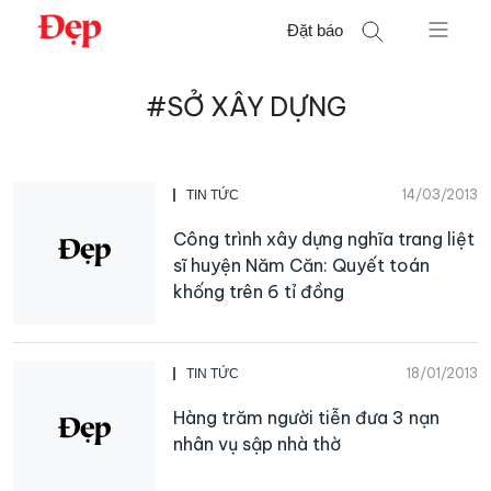
Chuyển
Đặt báo
đến
nội
Tìm
dung
#SỞ XÂY DỰNG
kiếm
cho:
14/03/2013
TIN TỨC
Công trình xây dựng nghĩa trang liệt
sĩ huyện Năm Căn: Quyết toán
khống trên 6 tỉ đồng
18/01/2013
TIN TỨC
Hàng trăm người tiễn đưa 3 nạn
nhân vụ sập nhà thờ