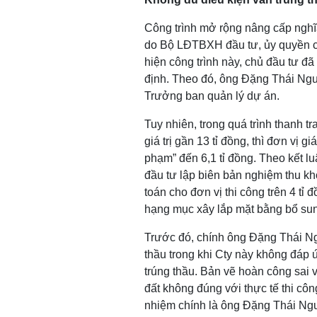
Công trình mở rộng nâng cấp nghĩ
do Bộ LĐTBXH đầu tư, ủy quyền 
hiện công trình này, chủ đầu tư đ
định. Theo đó, ông Đặng Thái N
Trưởng ban quản lý dự án.
Tuy nhiên, trong quá trình thanh tr
giá trị gần 13 tỉ đồng, thì đơn vị g
phạm” đến 6,1 tỉ đồng. Theo kết lu
đầu tư lập biên bản nghiệm thu k
toán cho đơn vị thi công trên 4 tỉ
hạng mục xây lắp mặt bằng bổ su
Trước đó, chính ông Đặng Thái Ng
thầu trong khi Cty này không đáp 
trúng thầu. Bản vẽ hoàn công sai 
đất không đúng với thực tế thi cô
nhiệm chính là ông Đặng Thái Ngu