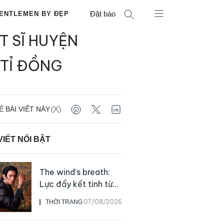
Đặt báo
ENTLEMEN BY ĐẸP
T SĨ HUYỆN
 TỈ ĐỒNG
Ẻ BÀI VIẾT NÀY
VIẾT NỔI BẬT
The wind’s breath:
Lực đẩy kết tinh từ
sự kiên định
07/08/2026
THỜI TRANG