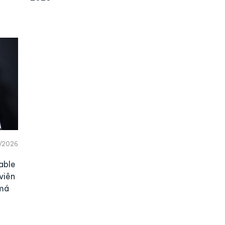
/2026
able
viên
 má