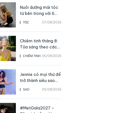
Nuôi dưỡng mái tóc
từ bên trong với 6
thực phẩm giàu
07/08/2026
TÓC
dưỡng chất
Chiêm tinh tháng 8:
Tỏa sáng theo cách
của chính mình
06/08/2026
CHIÊM TINH
Jennie có mọi thứ để
trở thành siêu sao
solo, ngoại trừ hát
05/08/2026
SAO
live
#MetGala2027 –