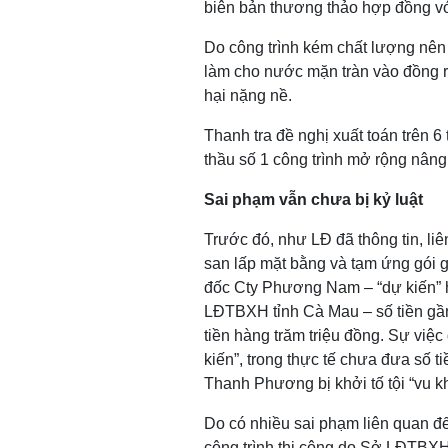
biên bản thương thảo hợp đồng v
Do công trình kém chất lượng nên 
làm cho nước mặn tràn vào đồng r
hại nặng nề.
Thanh tra đề nghị xuất toán trên 6
thầu số 1 công trình mở rộng nâng
Sai phạm vẫn chưa bị kỷ luật
Trước đó, như LĐ đã thông tin, li
san lấp mặt bằng và tạm ứng gói 
đốc Cty Phương Nam – “dự kiến” 
LĐTBXH tỉnh Cà Mau – số tiền gần
tiền hàng trăm triệu đồng. Sự vi
kiến”, trong thực tế chưa đưa số t
Thanh Phương bị khởi tố tội “vu k
Do có nhiều sai phạm liên quan đế
công trình thi công do Sở LĐTBX