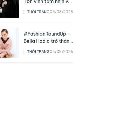
Tôn vinh tầm nhìn và
sức ảnh hưởng sâu
05/08/2026
THỜI TRANG
rộng của NTK John
Galliano
#FashionRoundUp –
Bella Hadid trở thành
Đại sứ Toàn cầu của
05/08/2026
THỜI TRANG
Prada Beauty,
CHANEL mua lại
Charvet