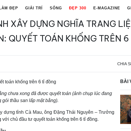
LÀM ĐẸP
GIẢI TRÍ
SỐNG
ĐẸP 300
E-MAGAZINE
G
H XÂY DỰNG NGHĨA TRANG LIỆ
: QUYẾT TOÁN KHỐNG TRÊN 6
CHIA S
BÀI 
ằng chưa xong đã được quyết toán (ảnh chụp lúc đang
g gói thầu san lấp mặt bằng).
y dựng tỉnh Cà Mau, ông Đặng Thái Nguyên – Trưởng
với chủ đầu tư quyết toán khống trên 6 tỉ đồng.
hầu