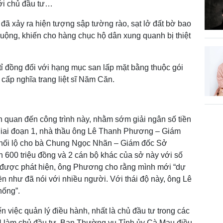
ới chủ đầu tư…
đã xảy ra hiện tượng sập tường rào, sạt lở đất bờ bao
uộng, khiến cho hàng chục hộ dân xung quanh bị thiệt
 tỉ đồng đối với hạng mục san lấp mặt bằng thuộc gói
 cấp nghĩa trang liệt sĩ Năm Căn.
ên quan đến công trình này, nhằm sớm giải ngân số tiền
giai đoạn 1, nhà thầu ông Lê Thanh Phương – Giám
hối lộ cho bà Chung Ngọc Nhãn – Giám đốc Sở
 600 triệu đồng và 2 cán bộ khác của sở này với số
ệc được phát hiện, ông Phương cho rằng mình mới “dự
iền như đã nói với nhiều người. Với thái độ này, ông Lê
hống”.
n việc quản lý điều hành, nhất là chủ đầu tư trong các
H làm chủ đầu tư, Ban Thường vụ Tỉnh ủy Cà Mau điều