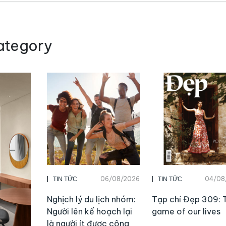
ategory
06/08/2026
04/08
TIN TỨC
TIN TỨC
Nghịch lý du lịch nhóm:
Tạp chí Đẹp 309: 
Người lên kế hoạch lại
game of our lives
là người ít được công