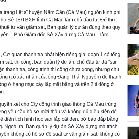
a trang liệt sĩ huyện Năm Căn (Cà Mau) nguồn kinh phí
cho Sở LĐTBXH tỉnh Cà Mau làm chủ đầu tư. Để thực
ã thuê tư vấn giám sát, Ban quản lý dự án đúng theo quy
guyên – Phó Giám đốc Sở Xây dựng Cà Mau – làm
a, Cơ quan thanh tra phát hiện riêng giai đoạn 1 có tổng
iám sát, thi công, ban quản lý dự án, chủ đầu tư đã “sai
ận thanh tra, công trình thi công chưa xong, nhưng chủ
hống (có xác nhận của ông Đặng Thái Nguyên) để thanh
 đồng ở hạng mục xây lắp mặt bằng và trên 2 tỉ đồng ở
ng.
uyên xét cho Cty công trình giao thông Cà Mau trúng
ứng yêu cầu hồ sơ mời thầu và không đủ điều kiện để
về diện tích hình học san lắp cát đen, bờ bao đắp bằng
ng. Ngoài ra, Ban quản lý dự án Sở Xây dựng mà trách
yên không có hồ sơ đề suất tư vấn giám sát; không có