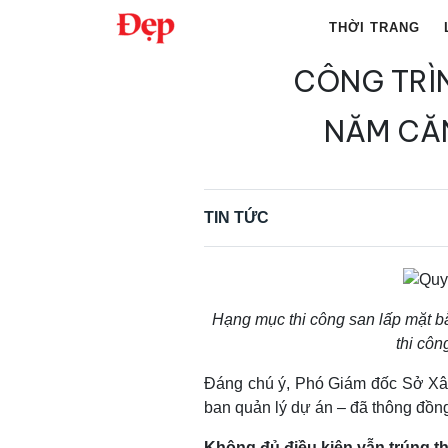
Chuyển
THỜI TRANG
đến
nội
CÔNG TRÌN
Tìm
dung
kiếm
NĂM CĂN
cho:
TIN TỨC
Hạng mục thi công san lấp mặt b
thi côn
Đáng chú ý, Phó Giám đốc Sở Xâ
ban quản lý dự án – đã thông đồng 
Không đủ điều kiện vẫn trúng t