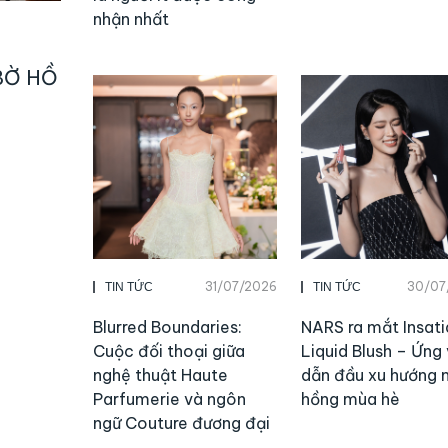
nhận nhất
BỜ HỒ
31/07/2026
30/07
TIN TỨC
TIN TỨC
Blurred Boundaries:
NARS ra mắt Insati
Cuộc đối thoại giữa
Liquid Blush – Ứng 
nghệ thuật Haute
dẫn đầu xu hướng
Parfumerie và ngôn
hồng mùa hè
ngữ Couture đương đại