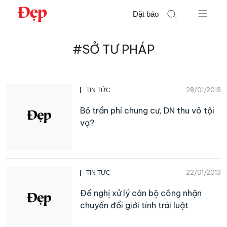
Chuyển
Đặt báo
đến
nội
Tìm
dung
#SỞ TƯ PHÁP
kiếm
cho:
28/01/2013
TIN TỨC
Bỏ trần phí chung cư, DN thu vô tội
vạ?
22/01/2013
TIN TỨC
Đề nghị xử lý cán bộ công nhận
chuyển đổi giới tính trái luật