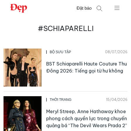
Chuyển
Đặt báo
đến
nội
Tìm
dung
#SCHIAPARELLI
kiếm
cho:
08/07/2026
BỘ SƯU TẬP
BST Schiaparelli Haute Couture Thu
Đông 2026: Tiếng gọi từ hư không
15/04/2026
THỜI TRANG
Meryl Streep, Anne Hathaway khoe
phong cách quyền lực trong chuyến
quảng bá “The Devil Wears Prada 2”