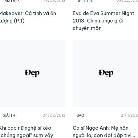
13/06/2013
23/04/201
LÀM ĐẸP
DELETED
Makeover: Cá tính và ấn
Eva de Eva Summer Night
tượng (P.1)
2013: Chinh phục giới
chuyên môn
04/02/2013
21/11/201
GIẢI TRÍ
SAO
Khi các nữ nghệ sĩ kéo
Ca sĩ Ngọc Anh: Mẹ hôn
“chồng ngoại” sum vầy
người lạ, con đòi đập tivi…