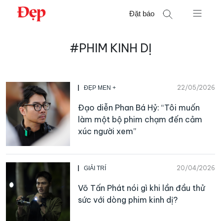
Chuyển
Đặt báo
đến
nội
Tìm
dung
#PHIM KINH DỊ
kiếm
cho:
22/05/2026
ĐẸP MEN +
Đạo diễn Phan Bá Hỷ: “Tôi muốn
làm một bộ phim chạm đến cảm
xúc người xem”
20/04/2026
GIẢI TRÍ
Võ Tấn Phát nói gì khi lần đầu thử
sức với dòng phim kinh dị?