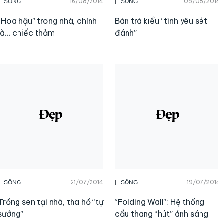
16/08/2014
05/08/201
SỐNG
SỐNG
“Hoa hậu” trong nhà, chính
Bàn trà kiểu “tình yêu sét
là… chiếc thảm
đánh”
21/07/2014
19/07/201
SỐNG
SỐNG
Trồng sen tại nhà, tha hồ “tự
“Folding Wall”: Hệ thống
sướng”
cầu thang “hút” ánh sáng