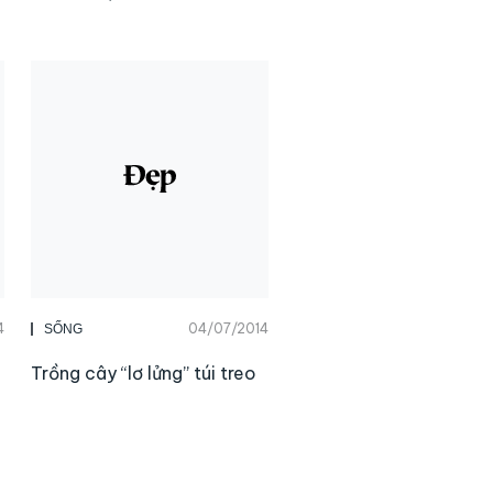
4
04/07/2014
SỐNG
Trồng cây “lơ lửng” túi treo