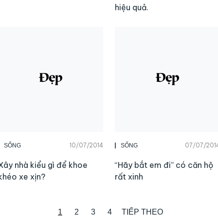
hiệu quả.
10/07/2014
07/07/201
SỐNG
SỐNG
Xây nhà kiểu gì để khoe
“Hãy bắt em đi” có căn hộ
khéo xe xịn?
rất xinh
1
2
3
4
TIẾP THEO