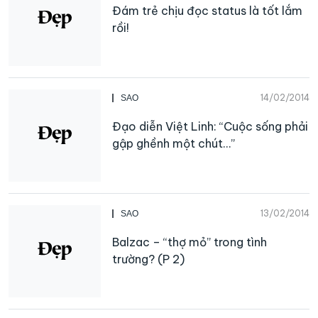
Đám trẻ chịu đọc status là tốt lắm
rồi!
14/02/2014
SAO
Đạo diễn Việt Linh: “Cuộc sống phải
gập ghềnh một chút…”
13/02/2014
SAO
Balzac – “thợ mỏ” trong tình
trường? (P 2)