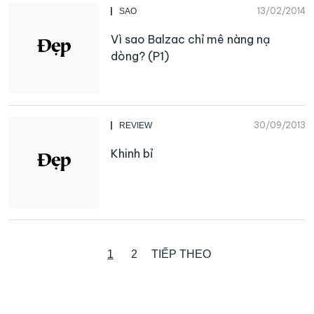
13/02/2014
SAO
Vì sao Balzac chỉ mê nàng nạ
dòng? (P1)
30/09/2013
REVIEW
Khinh bỉ
1
2
TIẾP THEO