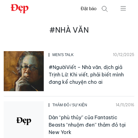
Chuyển
Đặt báo
đến
nội
Tìm
dung
#NHÀ VĂN
kiếm
cho:
10/12/2025
MEN'S TALK
#NgườiViết – Nhà văn, dịch giả
Trịnh Lữ: Khi viết, phải biết mình
đang kể chuyện cho ai
14/11/2016
THẢM ĐỎ / SỰ KIỆN
Dàn “phù thủy” của Fantastic
Beasts “nhuộm đen” thảm đỏ tại
New York