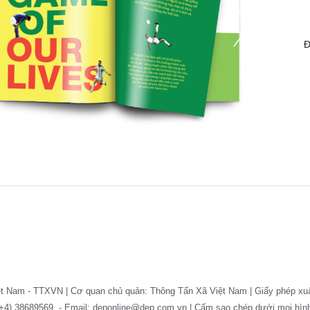
Đ
ệt Nam - TTXVN | Cơ quan chủ quản: Thông Tấn Xã Việt Nam | Giấy phép xu
: (+4) 38689569. - Email: deponline@dep.com.vn | Cấm sao chép dưới mọi hì