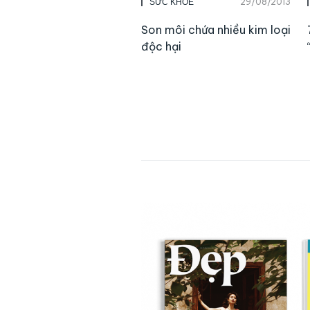
29/08/2013
SỨC KHỎE
Son môi chứa nhiều kim loại
độc hại