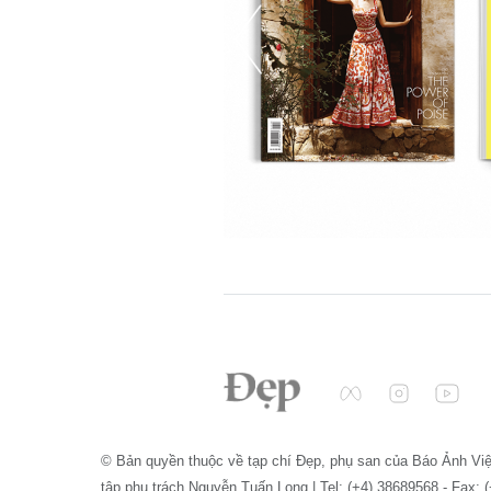
© Bản quyền thuộc về tạp chí Đẹp, phụ san của Báo Ảnh Vi
tập phụ trách Nguyễn Tuấn Long | Tel: (+4) 38689568 - Fax