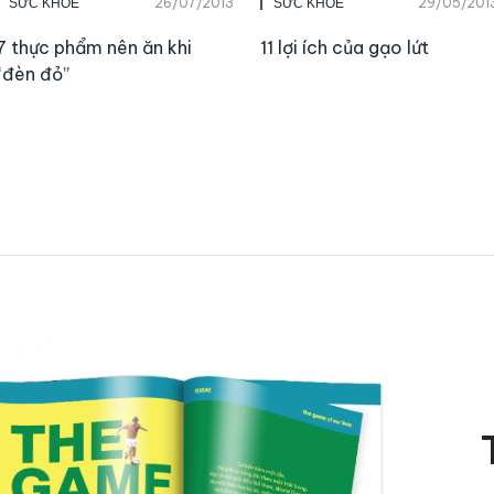
26/07/2013
29/05/201
SỨC KHỎE
SỨC KHỎE
7 thực phẩm nên ăn khi
11 lợi ích của gạo lứt
“đèn đỏ”