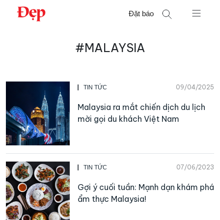
Chuyển
Đặt báo
đến
nội
Tìm
dung
#MALAYSIA
kiếm
cho:
09/04/2025
TIN TỨC
Malaysia ra mắt chiến dịch du lịch
mời gọi du khách Việt Nam
07/06/2023
TIN TỨC
Gợi ý cuối tuần: Mạnh dạn khám phá
ẩm thực Malaysia!