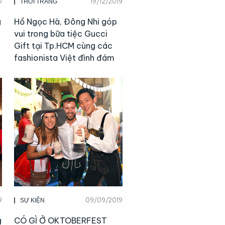
0
19/12/2019
THỜI TRANG
g
Hồ Ngọc Hà, Đông Nhi góp
vui trong bữa tiệc Gucci
Gift tại Tp.HCM cùng các
fashionista Việt đình đám
9
09/09/2019
SỰ KIỆN
g
CÓ GÌ Ở OKTOBERFEST