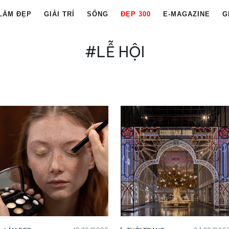
LÀM ĐẸP
GIẢI TRÍ
SỐNG
ĐẸP 300
E-MAGAZINE
G
#LỄ HỘI