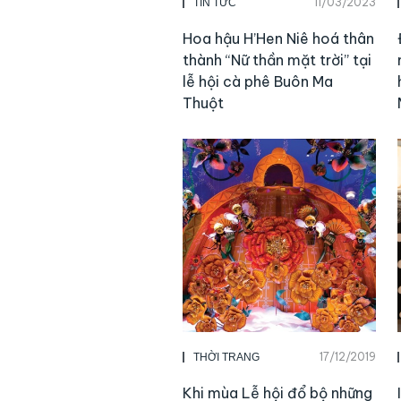
11/03/2023
TIN TỨC
Hoa hậu H’Hen Niê hoá thân
thành “Nữ thần mặt trời” tại
lễ hội cà phê Buôn Ma
Thuột
17/12/2019
THỜI TRANG
Khi mùa Lễ hội đổ bộ những