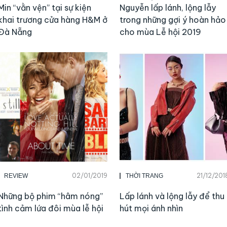
Min “vằn vện” tại sự kiện
Nguyễn lấp lánh, lộng lẫy
khai trương cửa hàng H&M ở
trong những gợi ý hoàn hảo
Đà Nẵng
cho mùa Lễ hội 2019
02/01/2019
21/12/201
REVIEW
THỜI TRANG
Những bộ phim “hâm nóng”
Lấp lánh và lộng lẫy để thu
tình cảm lứa đôi mùa lễ hội
hút mọi ánh nhìn