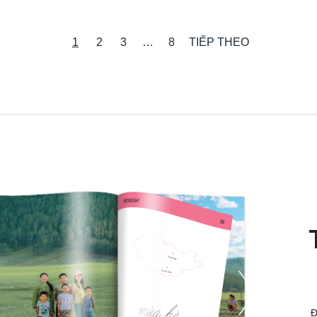
1
2
3
…
8
TIẾP THEO
Đ