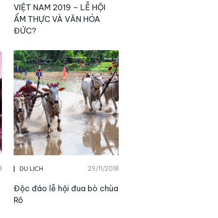
VIỆT NAM 2019 – LỄ HỘI
ẨM THỰC VÀ VĂN HÓA
ĐỨC?
8
29/11/2018
DU LỊCH
Độc đáo lễ hội đua bò chùa
Rô