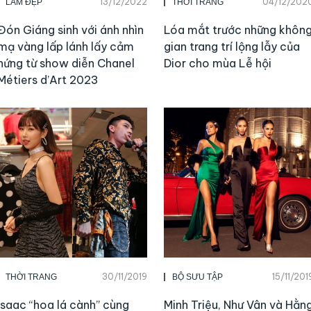
13/12/2022
04/12/202
LÀM ĐẸP
THỜI TRANG
Đón Giáng sinh với ánh nhìn
Lóa mắt trước những khôn
mạ vàng lấp lánh lấy cảm
gian trang trí lộng lẫy của
hứng từ show diễn Chanel
Dior cho mùa Lễ hội
Métiers d’Art 2023
30/11/2019
15/11/201
THỜI TRANG
BỘ SƯU TẬP
Isaac “hoa lá cành” cùng
Minh Triệu, Như Vân và Hằn