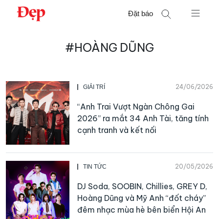
Chuyển
Đặt báo
đến
nội
Tìm
dung
#HOÀNG DŨNG
kiếm
cho:
24/06/2026
GIẢI TRÍ
“Anh Trai Vượt Ngàn Chông Gai
2026” ra mắt 34 Anh Tài, tăng tính
cạnh tranh và kết nối
20/05/2026
TIN TỨC
DJ Soda, SOOBIN, Chillies, GREY D,
Hoàng Dũng và Mỹ Anh “đốt cháy”
đêm nhạc mùa hè bên biển Hội An