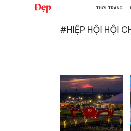
Chuyển
THỜI TRANG
đến
nội
Tìm
dung
#HIỆP HỘI HỘI 
kiếm
cho: