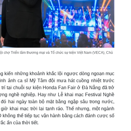
ội chợ Triển lãm thương mại và Tổ chức sự kiện Việt Nam (VECA), Chủ
ng kiến những khoảnh khắc lội ngược dòng ngoạn mục
ình ảnh ca sĩ Mỹ Tâm đội mưa hát cuồng nhiệt trước
 trí tại chuỗi sự kiện Honda Fan Fair ở Đà Nẵng đã trở
ợng nghề nghiệp. Hay như Lễ khai mạc Festival Nghề
 đó hai ngày toàn bộ mặt bằng ngập sâu trong nước,
giờ khai mạc trời lại tạnh ráo. Thế nhưng, một ngành
SD không thể tiếp tục vận hành bằng cách đánh cược số
c ẩn của thời tiết.