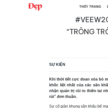
Chuyển
THỜI TRANG
đến
nội
#VEEW202
Tìm
dung
kiếm
“TRÔNG TR
cho:
SỰ KIỆN
Khi thời tiết cực đoan xóa bỏ m
khốc liệt nhất của các sân kh
nhận quản trị rủi ro thiên tai 
rủi” đơn thuần.
Sự cố giàn khung sân khấu bế mạc 