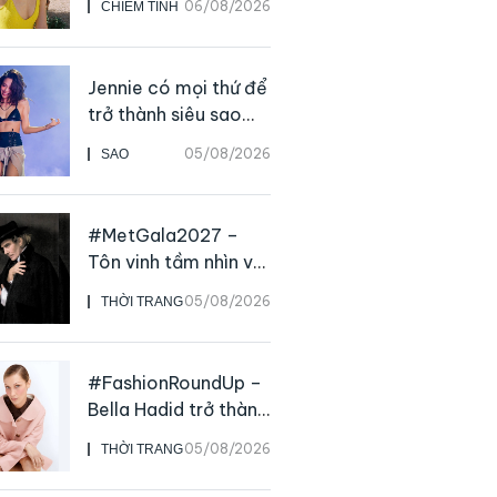
06/08/2026
CHIÊM TINH
Jennie có mọi thứ để
trở thành siêu sao
solo, ngoại trừ hát
05/08/2026
SAO
live
#MetGala2027 –
Tôn vinh tầm nhìn và
sức ảnh hưởng sâu
05/08/2026
THỜI TRANG
rộng của NTK John
Galliano
#FashionRoundUp –
Bella Hadid trở thành
Đại sứ Toàn cầu của
05/08/2026
THỜI TRANG
Prada Beauty,
CHANEL mua lại