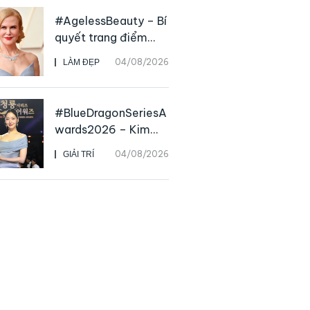
Charvet
#AgelessBeauty – Bí
quyết trang điểm
“hack” tuổi như các
04/08/2026
LÀM ĐẸP
nữ minh tinh hàng
đầu
#BlueDragonSeriesA
wards2026 – Kim
Go Eun chiến thắng
04/08/2026
GIẢI TRÍ
Daesang, niềm vui
nhân đôi của Park Bo
Kyung sau 23 năm