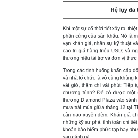
Hệ lụy đa 
Khi một sự cố thời tiết xảy ra, thiệ
phần cứng của sân khấu. Nó là mộ
vạn khán giả, nhân sự kỹ thuật và
cao trị giá hàng triệu USD; và ng
thương hiệu tài trợ và đơn vị thực
Trong các tình huống khẩn cấp đối
và nhà tổ chức là vô cùng khủng k
vài giờ, thậm chí vài phút: Tiếp 
chương trình? Để có được một q
thượng Diamond Plaza vào sảnh k
mưa trái mùa giữa tháng 12 tại T
cân não xuyên đêm. Khán giả chỉ
những kỹ sư phải tính toán chi tiế
khoản bảo hiểm phức tạp hay phư
sau cánh gà.