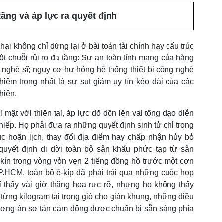
tầng và áp lực ra quyết định
t hại không chỉ dừng lại ở bài toán tài chính hay cấu trúc
t chuỗi rủi ro đa tầng: Sự an toàn tính mạng của hàng
 nghệ sĩ; nguy cơ hư hỏng hệ thống thiết bị công nghệ
hiêm trọng nhất là sự sụt giảm uy tín kéo dài của các
 hiện.
 mặt với thiên tai, áp lực đổ dồn lên vai tổng đạo diễn
hiếp. Họ phải đưa ra những quyết định sinh tử chỉ trong
tục hoãn lịch, thay đổi địa điểm hay chấp nhận hủy bỏ
uyết định di dời toàn bộ sân khấu phức tạp từ sân
ín trong vòng vỏn vẹn 2 tiếng đồng hồ trước một cơn
P.HCM, toàn bộ ê-kíp đã phải trải qua những cuộc họp
 thấy vài giờ thăng hoa rực rỡ, nhưng họ không thấy
t từng kilogram tải trọng gió cho giàn khung, những điều
ơng án sơ tán đám đông được chuẩn bị sẵn sàng phía