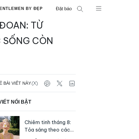
Đặt báo
ENTLEMEN BY ĐẸP
 ĐOAN: TỪ
C SỐNG CÒN
Ẻ BÀI VIẾT NÀY
VIẾT NỔI BẬT
Chiêm tinh tháng 8:
Tỏa sáng theo cách
của chính mình