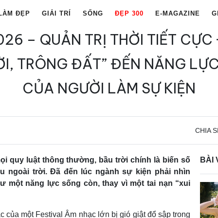
LÀM ĐẸP
GIẢI TRÍ
SỐNG
ĐẸP 300
E-MAGAZINE
G
6 – QUẢN TRỊ THỜI TIẾT CỰC
ỜI, TRÔNG ĐẤT” ĐẾN NĂNG LỰ
CỦA NGƯỜI LÀM SỰ KIỆN
CHIA S
ọi quy luật thông thường, bầu trời chính là biến số
BÀI 
ấu ngoài trời. Đã đến lúc ngành sự kiện phải nhìn
như một năng lực sống còn, thay vì một tai nạn “xui
của một Festival Âm nhạc lớn bị gió giật đổ sập trong