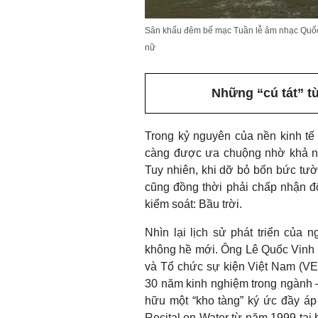
Sân khấu đêm bế mạc Tuần lễ âm nhạc Quốc t
nữ
Những “cú tát” t
Trong kỷ nguyên của nền kinh tế 
càng được ưa chuộng nhờ khả nă
Tuy nhiên, khi dỡ bỏ bốn bức tườ
cũng đồng thời phải chấp nhận đ
kiểm soát: Bầu trời.
Nhìn lại lịch sử phát triển của 
không hề mới. Ông Lê Quốc Vinh 
và Tổ chức sự kiện Việt Nam (VE
30 năm kinh nghiệm trong ngành –
hữu một “kho tàng” ký ức đầy á
Recital on Water từ năm 1999 tại