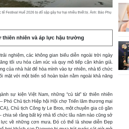
ế Festival Huế 2026 bị đổ sập gây hư hại nhiều thiết bị. Ảnh: Báo Phụ
ừ thiên nhiên và áp lực hậu trường
trải nghiệm, các không gian biểu diễn ngoài trời ngày
ng tối ưu hóa cảm xúc và quy mô tiếp cận khán giả.
ng của nhà hát để hòa mình vào tự nhiên, nhà tổ chức
ối mặt với một biến số hoàn toàn nằm ngoài khả năng
ngành sự kiện Việt Nam, những “cú tát” từ thiên nhiên
– Phó Chủ tịch Hiệp hội Hội chợ Triển lãm thương mại
CA), Chủ tịch Công ty Le Bros, một chuyên gia có gần
 chia sẻ rằng bất kỳ nhà tổ chức lâu năm nào cũng sở
p lực về những cơn mưa. Đó có thể là show diễn Đẹp
 bể bơi khách sạn Daewoo bị mưa trút nước sát giờ mở