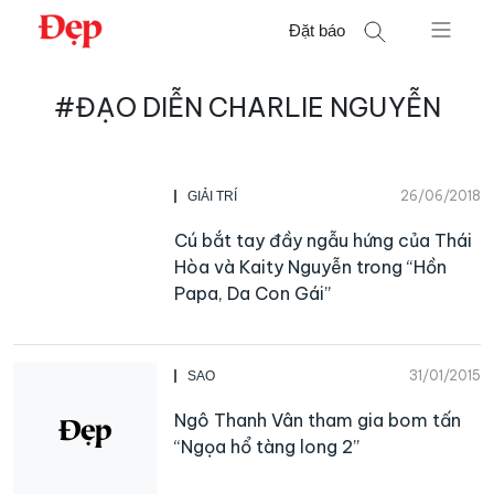
Chuyển
Đặt báo
đến
nội
Tìm
dung
#ĐẠO DIỄN CHARLIE NGUYỄN
kiếm
cho:
26/06/2018
GIẢI TRÍ
Cú bắt tay đầy ngẫu hứng của Thái
Hòa và Kaity Nguyễn trong “Hồn
Papa, Da Con Gái”
31/01/2015
SAO
Ngô Thanh Vân tham gia bom tấn
“Ngọa hổ tàng long 2”