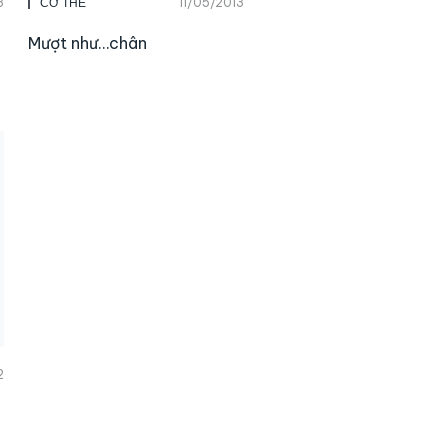
3
11/05/2013
CƠ THỂ
Mượt như…chân
2