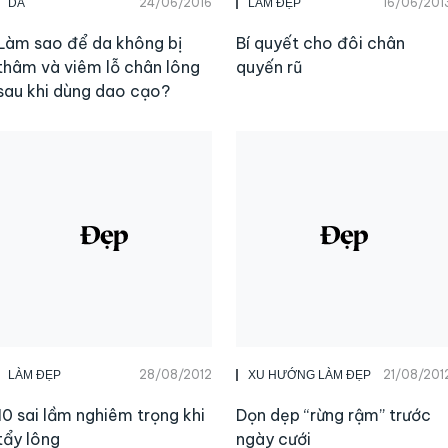
24/06/2016
16/06/201
DA
LÀM ĐẸP
Làm sao để da không bị
Bí quyết cho đôi chân
thâm và viêm lỗ chân lông
quyến rũ
sau khi dùng dao cạo?
28/08/2012
21/08/201
LÀM ĐẸP
XU HƯỚNG LÀM ĐẸP
10 sai lầm nghiêm trọng khi
Dọn dẹp “rừng rậm” trước
tẩy lông
ngày cưới