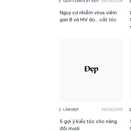
05/05/2018
GENTLEMEN BY ĐẸP
Nguy cơ nhiễm virus viêm
gan B và HIV do… cắt tóc
09/04/2013
LÀM ĐẸP
5 gợi ý kiểu tóc cho nàng
đôi mươi