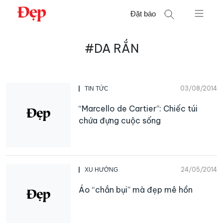
Chuyển
Đặt báo
đến
nội
Tìm
dung
#DA RẮN
kiếm
cho:
03/08/2014
TIN TỨC
“Marcello de Cartier”: Chiếc túi
chứa đựng cuộc sống
24/05/2014
XU HƯỚNG
Áo “chắn bụi” mà đẹp mê hồn