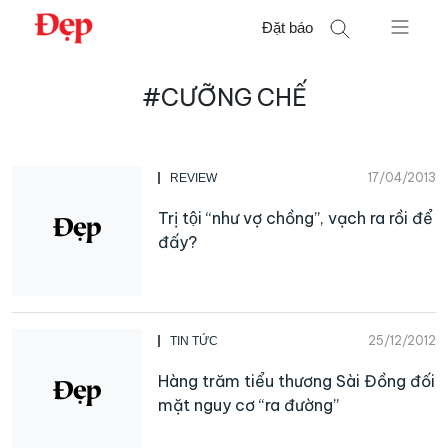
Chuyển
Đặt báo
đến
nội
Tìm
dung
#CƯỠNG CHẾ
kiếm
cho:
17/04/2013
REVIEW
Trị tội “như vợ chồng”, vạch ra rồi để
đấy?
25/12/2012
TIN TỨC
Hàng trăm tiểu thương Sài Đồng đối
mặt nguy cơ “ra đường”