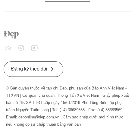
Đăng ký theo dõi
© Bản quyền thuộc về tạp chí Đẹp, phụ san của Báo Ảnh Việt Nam -
TTXVN | Cơ quan chủ quản: Thông Tấn Xã Việt Nam | Giấy phép xuất
bản số: 15/GP-TTĐT cấp ngày 15/01/2019 Phó Tổng Biên tập phụ
trách Nguyễn Tuấn Long | Tel: (+4) 38689568 - Fax: (+4) 38689569. -
Email: deponline@dep.com.vn | Cấm sao chép dưới mọi hình thức
nếu không có sự chấp thuận bằng văn bản