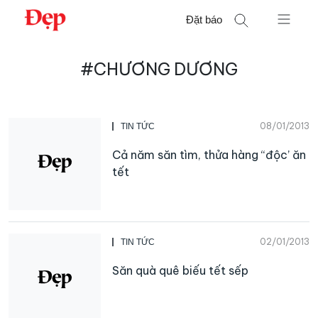
Chuyển
Đặt báo
đến
nội
Tìm
dung
#CHƯƠNG DƯƠNG
kiếm
cho:
08/01/2013
TIN TỨC
Cả năm săn tìm, thửa hàng “độc’ ăn
tết
02/01/2013
TIN TỨC
Săn quà quê biếu tết sếp