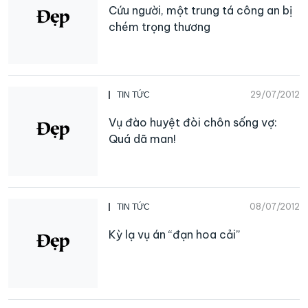
Cứu người, một trung tá công an bị
chém trọng thương
29/07/2012
TIN TỨC
Vụ đào huyệt đòi chôn sống vợ:
Quá dã man!
08/07/2012
TIN TỨC
Kỳ lạ vụ án “đạn hoa cải”