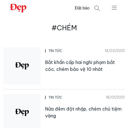
Chuyển
Đặt báo
đến
nội
Tìm
dung
#CHÉM
kiếm
cho:
14/03/2013
TIN TỨC
Bắt khẩn cấp hai nghi phạm bắt
cóc, chém bảo vệ 10 nhát
18/01/2013
TIN TỨC
Nửa đêm đột nhập, chém chủ tiệm
vàng