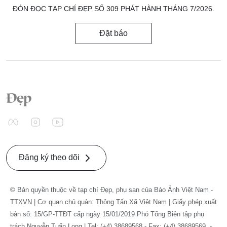
ĐÓN ĐỌC TẠP CHÍ ĐẸP SỐ 309 PHÁT HÀNH THÁNG 7/2026.
Đặt báo
Đăng ký theo dõi
© Bản quyền thuộc về tạp chí Đẹp, phụ san của Báo Ảnh Việt Nam -
TTXVN | Cơ quan chủ quản: Thông Tấn Xã Việt Nam | Giấy phép xuất
bản số: 15/GP-TTĐT cấp ngày 15/01/2019 Phó Tổng Biên tập phụ
trách Nguyễn Tuấn Long | Tel: (+4) 38689568 - Fax: (+4) 38689569. -