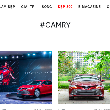
LÀM ĐẸP
GIẢI TRÍ
SỐNG
ĐẸP 300
E-MAGAZINE
G
#CAMRY