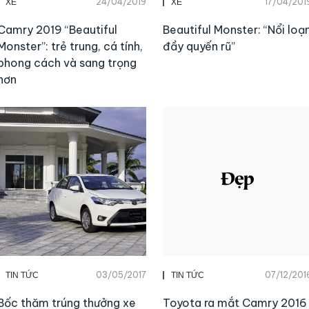
24/04/2019
17/04/201
XE
XE
Camry 2019 “Beautiful
Beautiful Monster: “Nổi loạ
Monster”: trẻ trung, cá tính,
đầy quyến rũ”
phong cách và sang trọng
hơn
03/05/2017
07/12/201
TIN TỨC
TIN TỨC
Bốc thăm trúng thưởng xe
Toyota ra mắt Camry 2016