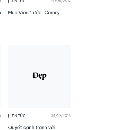
9
19/06/2017
TIN TỨC
n
Mua Vios “rước” Camry
6
04/10/2016
TIN TỨC
Quyết cạnh tranh với