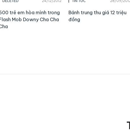
24/12/2012
28/09/201
DELETED
TIN TỨC
500 trẻ em hòa mình trong
Bánh trung thu giá 12 triệu
Flash Mob Downy Cha Cha
đồng
Cha