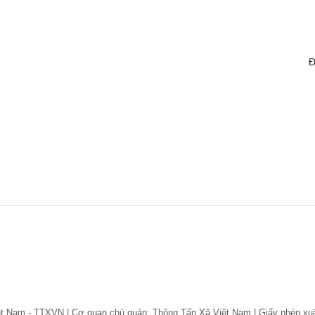
Đ
ệt Nam - TTXVN | Cơ quan chủ quản: Thông Tấn Xã Việt Nam | Giấy phép xu