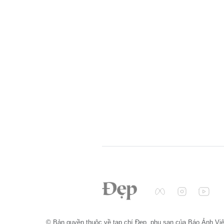
© Bản quyền thuộc về tạp chí Đẹp, phụ san của Báo Ảnh Vi