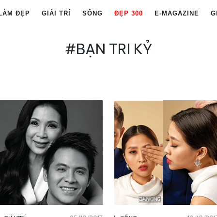
LÀM ĐẸP
GIẢI TRÍ
SỐNG
ĐẸP 300
E-MAGAZINE
G
#BẠN TRI KỶ