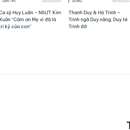
25/10/2017
10/10/201
GIẢI TRÍ
SỐNG
Ca sỹ Huy Luân – NSƯT Kim
Thanh Duy & Hà Trinh –
Xuân “Cảm ơn Mẹ vì đã là
Trinh ngã Duy nâng, Duy té
tri kỷ của con”
Trinh đỡ