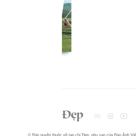
© Bản quyền thuộc về tạp chí Đẹp, phụ san của Báo Ảnh Vi