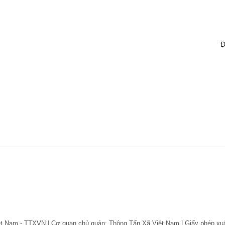
Đ
ệt Nam - TTXVN | Cơ quan chủ quản: Thông Tấn Xã Việt Nam | Giấy phép xu