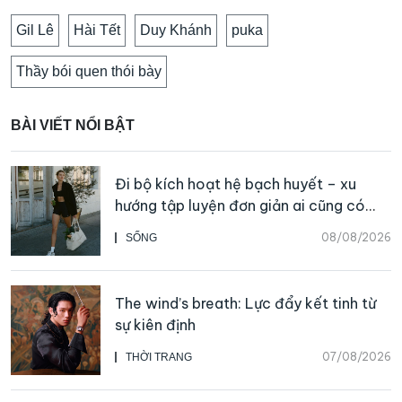
Gil Lê
Hài Tết
Duy Khánh
puka
Thầy bói quen thói bày
BÀI VIẾT NỔI BẬT
Đi bộ kích hoạt hệ bạch huyết – xu
hướng tập luyện đơn giản ai cũng có
thể bắt đầu
08/08/2026
SỐNG
The wind’s breath: Lực đẩy kết tinh từ
sự kiên định
07/08/2026
THỜI TRANG