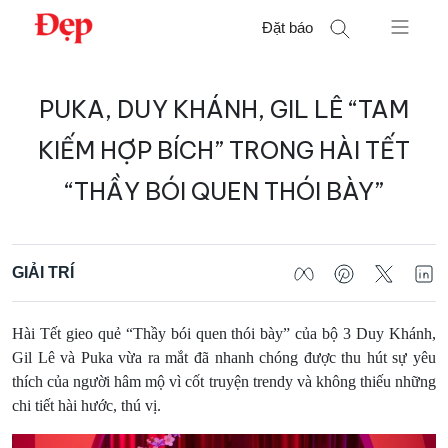
Chuyển
Đặt báo
đến
nội
Tìm
dung
PUKA, DUY KHÁNH, GIL LÊ “TAM
kiếm
cho:
KIẾM HỢP BÍCH” TRONG HÀI TẾT
“THẦY BÓI QUEN THÓI BÀY”
GIẢI TRÍ
Hài Tết gieo quẻ “Thầy bói quen thói bày” của bộ 3 Duy Khánh,
Gil Lê và Puka vừa ra mắt đã nhanh chóng được thu hút sự yêu
thích của người hâm mộ vì cốt truyện trendy và không thiếu những
chi tiết hài hước, thú vị.