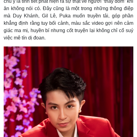
chú ý là tình tiết phát hiện ra sự thật về người “thầy dỏm” khi
ăn không nói có. Đây cũng là một trong những thông điệp
mà Duy Khánh, Gil Lê, Puka muốn truyền tải, góp phần
khẳng định rằng tuy bối cảnh, màu sắc video gợi nên cảm
giác ma mị, huyền bí nhưng cốt truyện lại không chỉ cổ suý
việc mê tín dị đoan.