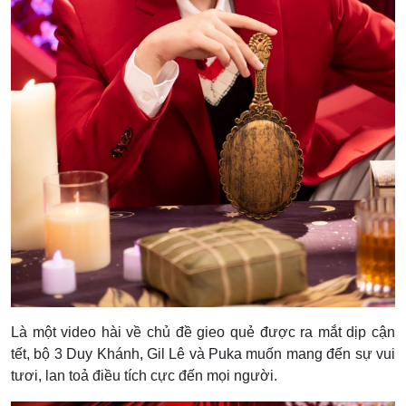
Là một video hài về chủ đề gieo quẻ được ra mắt dịp cận
tết, bộ 3 Duy Khánh, Gil Lê và Puka muốn mang đến sự vui
tươi, lan toả điều tích cực đến mọi người.