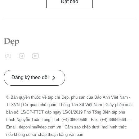
Đặt báo
Đăng ký theo dõi
© Bản quyền thuộc về tạp chí Đẹp, phụ san của Báo Ảnh Việt Nam -
TTXVN | Cơ quan chủ quản: Thông Tấn Xã Việt Nam | Giấy phép xuất
bản số: 15/GP-TTĐT cấp ngày 15/01/2019 Phó Tổng Biên tập phụ
trách Nguyễn Tuấn Long | Tel: (+4) 38689568 - Fax: (+4) 38689569. -
Email: deponline@dep.com.vn | Cấm sao chép dưới mọi hình thức
nếu không có sự chấp thuận bằng văn bản