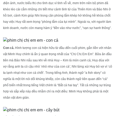
điện ảnh, nước biểu thị cho tình dục vì tính vỗ về, mơn trớn nên bộ phim đã
khéo léo cài cắm những chi tiết như cảnh tình tứ của Thiên Kim và Bảo Nhi ở
hồ bơi, cảnh Kim giúp Nhi trong căn phòng tắm khép hờ không hề khóa chốt
hay việc Huy rất xem trọng “phòng tắm của tụi mình”. Ngoài ra, với người làm
kinh doanh, nước còn mang hàm ý “tiền vào như nước”, “vạn sự hanh thông”.
Con cá.
Hình tượng con cá hiện hữu từ đầu đến cuối phim, gắn liền với nhân
vật Minh Huy chính là ẩn ý quan trọng nhất của “Chị Chị Em Em”. Bữa ăn đầu
tiên mà Bảo Nhi nấu sau khi về nhà Huy – Kim là món canh cá; Huy đùa với
vợ rằng anh ta có cậu nhỏ ‘nhỏ như của con cá’; Nhi từng xúi Huy bỏ vợ vì ‘cô
ta lạnh nhạt như con cá chết’. Trong tiếng Anh, thành ngữ “a fish story” có
nghĩa là một lời nói dối khủng khiếp, còn câu thành ngữ liên quan đến “cá”
phổ biến nhất trong tiếng Việt chính là “Bắt cá hai tay”. Tất cả những sự trùng
hợp và sắp xếp này đều nhằm chỉ ra một điều: Minh Huy không phải là một
nhân vật đơn giản.