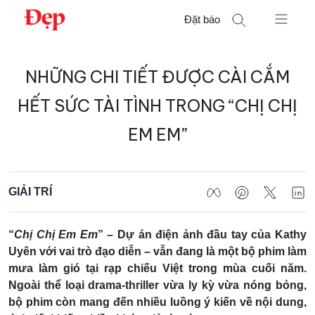
Chuyển
Đặt báo
đến
nội
Tìm
dung
NHỮNG CHI TIẾT ĐƯỢC CÀI CẮM
kiếm
cho:
HẾT SỨC TÀI TÌNH TRONG “CHỊ CHỊ
EM EM”
GIẢI TRÍ
“
Chị Chị Em Em
” –
Dự án điện ảnh đầu tay của Kathy
Uyên với vai trò đạo diễn – vẫn đang là một bộ phim làm
mưa làm gió tại rạp chiếu Việt trong mùa cuối năm.
Ngoài thể loại drama-thriller vừa ly kỳ vừa nóng bỏng,
bộ phim còn mang đến nhiều luồng ý kiến về nội dung,