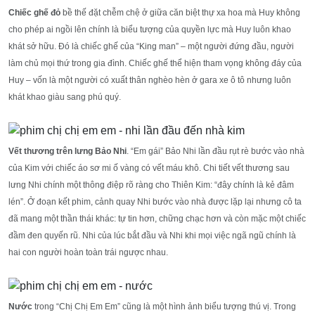
Chiếc ghế đỏ
bề thế đặt chễm chệ ở giữa căn biệt thự xa hoa mà Huy không
cho phép ai ngồi lên chính là biểu tượng của quyền lực mà Huy luôn khao
khát sở hữu. Đó là chiếc ghế của “King man” – một người đứng đầu, người
làm chủ mọi thứ trong gia đình. Chiếc ghế thể hiện tham vọng không đáy của
Huy – vốn là một người có xuất thân nghèo hèn ở gara xe ô tô nhưng luôn
khát khao giàu sang phú quý.
Vết thương trên lưng Bảo Nhi
. “Em gái” Bảo Nhi lần đầu rụt rè bước vào nhà
của Kim với chiếc áo sơ mi ố vàng có vết máu khô. Chi tiết vết thương sau
lưng Nhi chính một thông điệp rõ ràng cho Thiên Kim: “đây chính là kẻ đâm
lén”. Ở đoạn kết phim, cảnh quay Nhi bước vào nhà được lặp lại nhưng cô ta
đã mang một thần thái khác: tự tin hơn, chững chạc hơn và còn mặc một chiếc
đầm đen quyến rũ. Nhi của lúc bắt đầu và Nhi khi mọi việc ngã ngũ chính là
hai con người hoàn toàn trái ngược nhau.
Nước
trong “Chị Chị Em Em” cũng là một hình ảnh biểu tượng thú vị. Trong