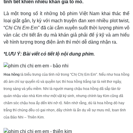
tình tiết khiến nhiều khán giả tò mò.
Là một trong số ít những bộ phim Việt Nam khai thác thể
loại giật gân, ly kỳ với mạch truyện đan xen nhiều plot twist,
“
Chị Chị Em Em
” đã cài cắm xuyên suốt thời lượng phim vô
vàn các chi tiết ẩn dụ mà khán giả phải để ý kỹ và am hiểu
về hình tượng trong điện ảnh thì mới dễ dàng nhận ra.
*LƯU Ý: Bài viết có tiết lộ nội dung phim.
Hoa hồng
là biểu trưng của tính nữ trong “Chị Chị Em Em”. Nếu như hoa hồng
đỏ ám chỉ sự quyến rũ và quyền lực thì hoa hồng trắng lại là nét thơ ngây,
trong sáng và yếu mềm. Nhi là người mang chậu hoa hồng đã sắp tàn từ
quán nhậu vào nhà Kim như một vật ký sinh, nhưng chính tay Kim cũng đã
chăm sóc chậu hoa ấy đến khi nở rộ. Nên nhớ rằng, dù là hoa hồng đỏ hay
trắng thì chúng đều có gai nhọn, đây chính là ẩn dụ về sự mưu mô, toan tính
của Bảo Nhi – Thiên Kim.