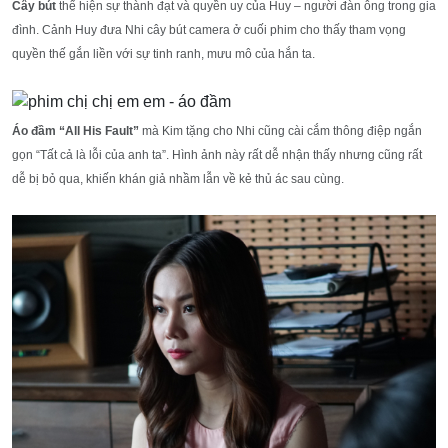
Cây bút
thể hiện sự thành đạt và quyền uy của Huy – người đàn ông trong gia
đình. Cảnh Huy đưa Nhi cây bút camera ở cuối phim cho thấy tham vọng
quyền thế gắn liền với sự tinh ranh, mưu mô của hắn ta.
Áo đầm “All His Fault”
mà Kim tặng cho Nhi cũng cài cắm thông điệp ngắn
gọn “Tất cả là lỗi của anh ta”. Hình ảnh này rất dễ nhận thấy nhưng cũng rất
dễ bị bỏ qua, khiến khán giả nhầm lẫn về kẻ thủ ác sau cùng.