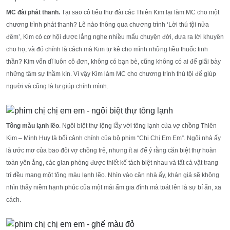
MC đài phát thanh.
Tại sao cô tiểu thư đài các Thiên Kim lại làm MC cho một
chương trình phát thanh? Lẽ nào thông qua chương trình ‘Lời thú tội nửa
đêm’, Kim có cơ hội được lắng nghe nhiều mẩu chuyện đời, đưa ra lời khuyên
cho họ, và đó chính là cách mà Kim tự kê cho mình những liều thuốc tinh
thần? Kim vốn dĩ luôn cô đơn, không có bạn bè, cũng không có ai để giãi bày
những tâm sự thầm kín. Vì vậy Kim làm MC cho chương trình thú tội để giúp
người và cũng là tự giúp chính mình.
Tông màu lạnh lẽo
. Ngôi biệt thự lộng lẫy với tông lạnh của vợ chồng Thiên
Kim – Minh Huy là bối cảnh chính của bộ phim “Chị Chị Em Em”. Ngôi nhà ấy
là ước mơ của bao đôi vợ chồng trẻ, nhưng ít ai để ý rằng căn biệt thự hoàn
toàn yên ắng, các gian phòng được thiết kế tách biệt nhau và tất cả vật trang
trí đều mang một tông màu lạnh lẽo. Nhìn vào căn nhà ấy, khán giả sẽ không
nhìn thấy niềm hạnh phúc của một mái ấm gia đình mà toát lên là sự bí ẩn, xa
cách.